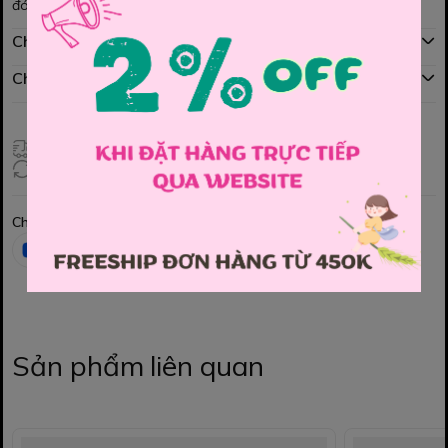
đó ạ
Chính sách mua hàng
Chính sách đổi hàng
Giao hàng toàn quốc
Đổi hàng 3 ngày (HCM), 7 ngày (Tỉnh)
Chia sẻ
Sản phẩm liên quan