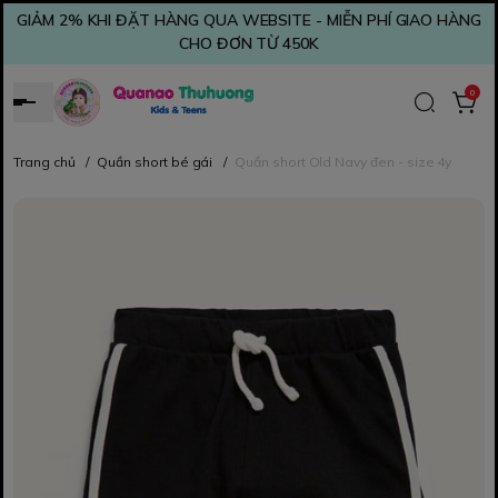
GIẢM 2% KHI ĐẶT HÀNG QUA WEBSITE - MIỄN PHÍ GIAO HÀNG
CHO ĐƠN TỪ 450K
0
Trang chủ
/
Quần short bé gái
/
Quần short Old Navy đen - size 4y