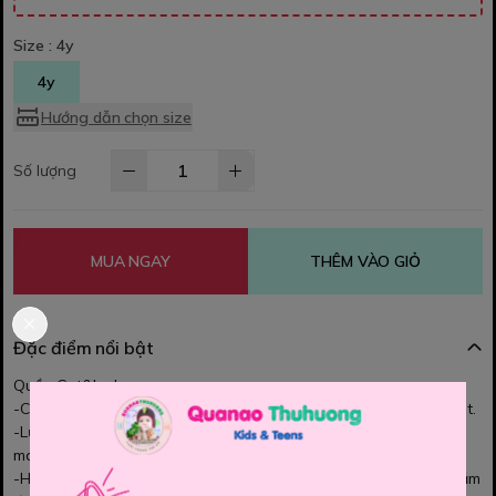
Size :
4y
4y
Hướng dẫn chọn size
Số lượng
MUA NGAY
THÊM VÀO GIỎ
Đặc điểm nổi bật
Quần Cat&Jack
-Chât thun cotton, da cá mềm mại, mịn, sờ mướt tay ,thoáng mát.
-Lưng chun mềm êm, co giãn, dây kiểu ko rút đc. Bé mặc thoải
mái.
-Họa tiết và màu sắc rất nổi bật, Bé mặc cùng áo thun rất yêu lắm