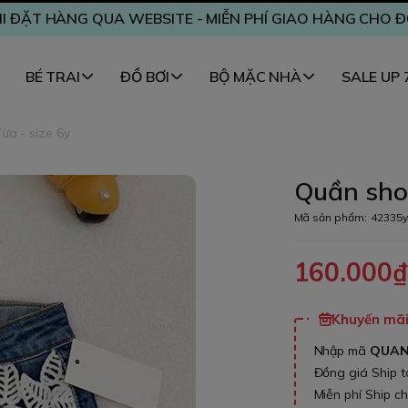
I ĐẶT HÀNG QUA WEBSITE - MIỄN PHÍ GIAO HÀNG CHO 
BÉ TRAI
ĐỒ BƠI
BỘ MẶC NHÀ
SALE UP
ừa - size 6y
Quần shor
Mã sản phẩm:
42335y
160.000
Khuyến mãi 
Nhập mã
QUA
Đồng giá Ship 
Miễn phí Ship c