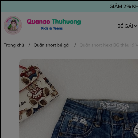
GIẢM 2% KH
BÉ GÁI
Trang chủ
/
Quần short bé gái
/
Quần short Next BG thêu lá V