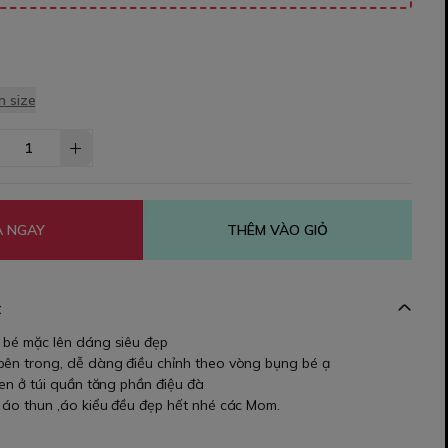
 size
 NGAY
THÊM VÀO GIỎ
t
, bé mặc lên dáng siêu đẹp
bên trong, dễ dàng điều chỉnh theo vòng bụng bé ạ
 ren ở túi quần tăng phần điệu đà
i áo thun ,áo kiểu đều đẹp hết nhé các Mom.