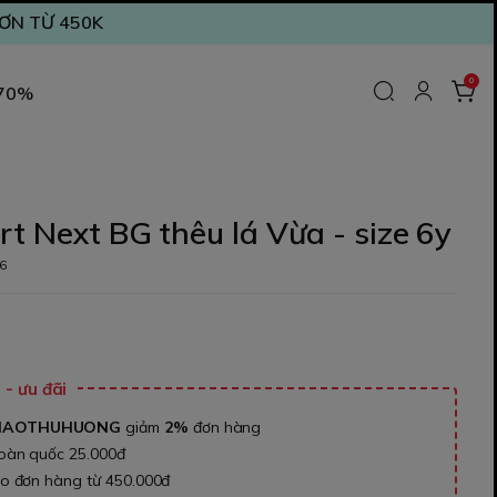
ĐƠN TỪ 450K
0
 70%
t Next BG thêu lá Vừa - size 6y
6
₫
- ưu đãi
NAOTHUHUONG
giảm
2%
đơn hàng
toàn quốc 25.000đ
ho đơn hàng từ 450.000đ