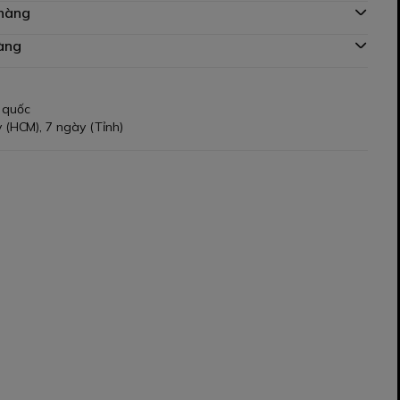
 hàng
àng
 quốc
 (HCM), 7 ngày (Tỉnh)