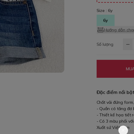
Size :
6y
6y
Hướng dẫn chọn
Số lượng
MUA
Đặc điểm nổi bậ
Chất vải đứng form
- Quần có tăng đơ 
- Thiết kế họa tiết
- Có 3 màu phối vớ
Xuất sứ Việt nam