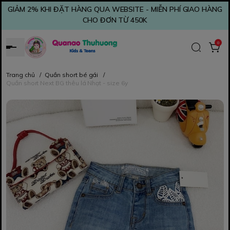
GIẢM 2% KHI ĐẶT HÀNG QUA WEBSITE - MIỄN PHÍ GIAO HÀNG
CHO ĐƠN TỪ 450K
0
Trang chủ
/
Quần short bé gái
/
Quần short Next BG thêu lá Nhạt - size 6y