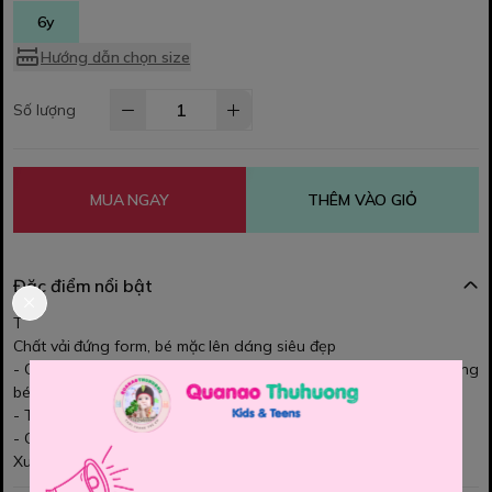
6y
Hướng dẫn chọn size
Số lượng
MUA NGAY
THÊM VÀO GIỎ
Đặc điểm nổi bật
T
Chất vải đứng form, bé mặc lên dáng siêu đẹp
- Quần có tăng đơ bên trong, dễ dàng điều chỉnh theo vòng bụng
bé ạ
- Thiết kế họa tiết ren ở túi quần tăng phần điệu đà
- Có 3 màu phối với áo thun ,áo kiểu đều đẹp hết nhé các Mom.
Xuất sứ Việt nam