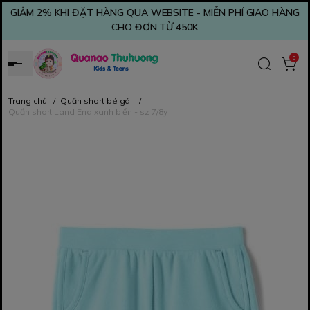
GIẢM 2% KHI ĐẶT HÀNG QUA WEBSITE - MIỄN PHÍ GIAO HÀNG
CHO ĐƠN TỪ 450K
0
Trang chủ
/
Quần short bé gái
/
Quần short Land End xanh biển - sz 7/8y