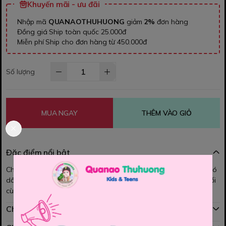
Khuyến mãi - ưu đãi
Nhập mã
QUANAOTHUHUONG
giảm
2%
đơn hàng
Đồng giá Ship toàn quốc 25.000đ
Miễn phí Ship cho đơn hàng từ 450.000đ
Số lượng
MUA NGAY
THÊM VÀO GIỎ
Đặc điểm nổi bật
Chất vải thun cotton mềm mát, co dãn, thấm hút mồ hôi. Quần có
dây rút để điều chỉnh vòng bụng của bé. Màu sắc tươi sáng. Phối
cùng áo thun rất xinh nhé các Mom.
Chính sách mua hàng