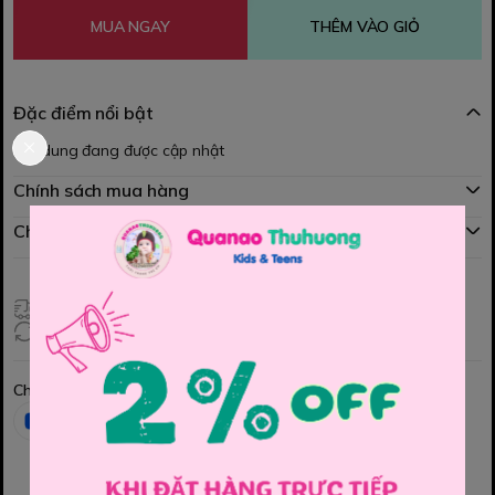
MUA NGAY
THÊM VÀO GIỎ
Đặc điểm nổi bật
Nội dung đang được cập nhật
Chính sách mua hàng
Chính sách đổi hàng
Giao hàng toàn quốc
Đổi hàng 3 ngày (HCM), 7 ngày (Tỉnh)
Chia sẻ