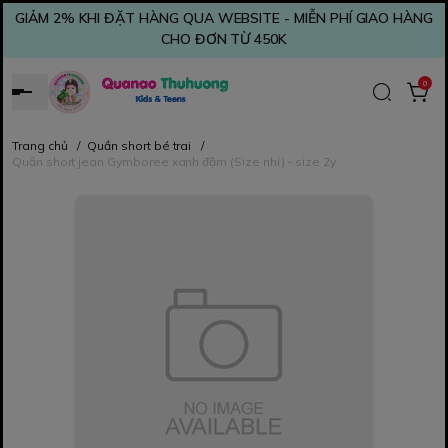
GIẢM 2% KHI ĐẶT HÀNG QUA WEBSITE - MIỄN PHÍ GIAO HÀNG
CHO ĐƠN TỪ 450K
0
Trang chủ
/
Quần short bé trai
/
Quần short jean Gymboree xanh đậm (Size nhí) - size 2y