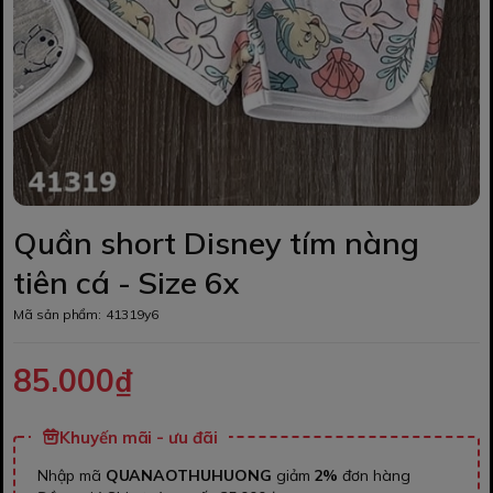
Quần short Disney tím nàng
tiên cá - Size 6x
Mã sản phẩm:
41319y6
85.000₫
Khuyến mãi - ưu đãi
Nhập mã
QUANAOTHUHUONG
giảm
2%
đơn hàng