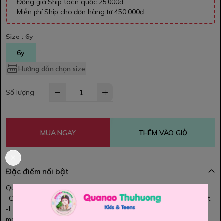
Đồng giá Ship toàn quốc 25.000đ
Miễn phí Ship cho đơn hàng từ 450.000đ
Size :
6y
6y
Hướng dẫn chọn size
Số lượng
MUA NGAY
THÊM VÀO GIỎ
Đặc điểm nổi bật
Quần short Disney cho bé gái
-Chất thun cotton, da cá mềm mại, mịn, sờ mướt tay ,thoáng mát.
-Lưng chun mềm êm, co giãn, dây kiểu ko rút đc. Bé mặc thoải
mái.