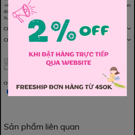
-Họa tiết và màu sắc rất nổi bật, Bé mặc cùng áo thun rất yêu lắm
đó ạ.
Xuất sứ Việt nam
Chính sách mua hàng
Chính sách đổi hàng
Giao hàng toàn quốc
Đổi hàng 3 ngày (HCM), 7 ngày (Tỉnh)
Chia sẻ
Sản phẩm liên quan