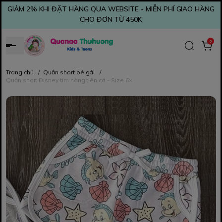
GIẢM 2% KHI ĐẶT HÀNG QUA WEBSITE - MIỄN PHÍ GIAO HÀNG
CHO ĐƠN TỪ 450K
0
Trang chủ
/
Quần short bé gái
/
Quần short Disney tím nàng tiên cá - Size 6x