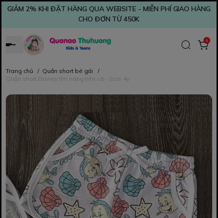
GIẢM 2% KHI ĐẶT HÀNG QUA WEBSITE - MIỄN PHÍ GIAO HÀNG
CHO ĐƠN TỪ 450K
0
Trang chủ
/
Quần short bé gái
/
Quần short Disney tím nàng tiên cá - Size 4y