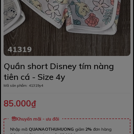
Quần short Disney tím nàng
tiên cá - Size 4y
Mã sản phẩm:
41319y4
85.000₫
Khuyến mãi - ưu đãi
Nhập mã
QUANAOTHUHUONG
giảm
2%
đơn hàng