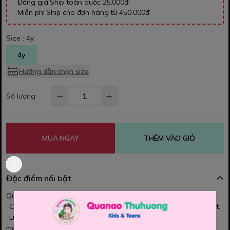
Đồng giá Ship toàn quốc 25.000đ
Miễn phí Ship cho đơn hàng từ 450.000đ
Size :
4y
4y
Hướng dẫn chọn size
Số lượng
MUA NGAY
THÊM VÀO GIỎ
Đặc điểm nổi bật
Quần short Disney cho bé gái
-Chất thun cotton, da cá mềm mại, mịn, sờ mướt tay ,thoáng mát.
-Lưng chun mềm êm, co giãn, dây kiểu ko rút đc. Bé mặc thoải
mái.