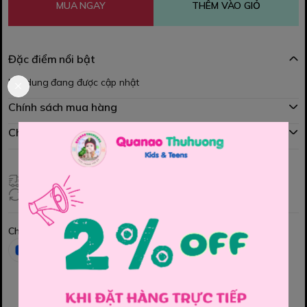
MUA NGAY
THÊM VÀO GIỎ
Đặc điểm nổi bật
Nội dung đang được cập nhật
Chính sách mua hàng
Chính sách đổi hàng
Giao hàng toàn quốc
Đổi hàng 3 ngày (HCM), 7 ngày (Tỉnh)
Chia sẻ