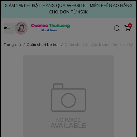
GIẢM 2% KHI ĐẶT HÀNG QUA WEBSITE - MIỄN PHÍ GIAO HÀNG
CHO ĐƠN TỪ 450K
0
Trang chủ
/
Quần short bé trai
/
Quần short Cat&Jack xanh rêu - size 3y