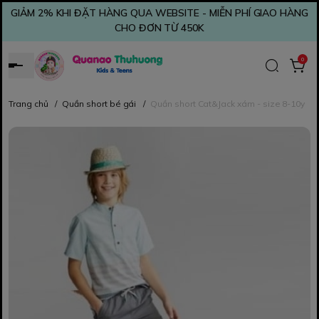
GIẢM 2% KHI ĐẶT HÀNG QUA WEBSITE - MIỄN PHÍ GIAO HÀNG
CHO ĐƠN TỪ 450K
0
Trang chủ
/
Quần short bé gái
/
Quần short Cat&Jack xám - size 8-10y