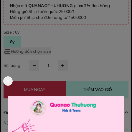
Nhập mã
QUANAOTHUHUONG
giảm
2%
đơn hàng
Đồng giá Ship toàn quốc 25.000đ
Miễn phí Ship cho đơn hàng từ 450.000đ
Size :
8y
8y
Hướng dẫn chọn size
Số lượng
MUA NGAY
THÊM VÀO GIỎ
Đặc điểm nổi bật
Nội dung đang được cập nhật