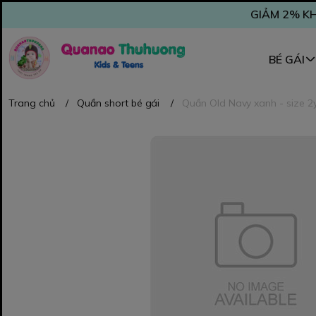
GIẢM 2% KH
BÉ GÁI
Trang chủ
/
Quần short bé gái
/
Quần Old Navy xanh - size 2