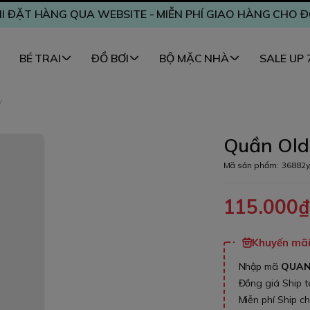
I ĐẶT HÀNG QUA WEBSITE - MIỄN PHÍ GIAO HÀNG CHO 
BÉ TRAI
ĐỒ BƠI
BỘ MẶC NHÀ
SALE UP
y
Quần Old 
Mã sản phẩm:
36882y
115.000
Khuyến mãi 
Nhập mã
QUA
Đồng giá Ship 
Miễn phí Ship c