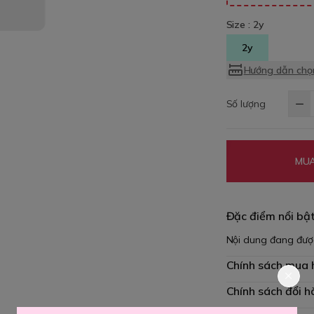
Size :
2y
2y
Hướng dẫn chọn
Số lượng
MUA
Đặc điểm nổi bậ
Nội dung đang đượ
Chính sách mua
Chính sách đổi h