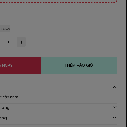
 size
 NGAY
THÊM VÀO GIỎ
t
c cập nhật
 hàng
àng