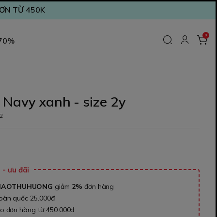
ĐƠN TỪ 450K
0
 70%
Navy xanh - size 2y
2
₫
- ưu đãi
NAOTHUHUONG
giảm
2%
đơn hàng
toàn quốc 25.000đ
ho đơn hàng từ 450.000đ