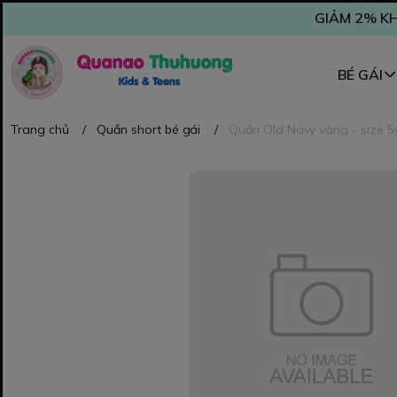
GIẢM 2% KH
BÉ GÁI
Trang chủ
/
Quần short bé gái
/
Quần Old Navy vàng - size 5