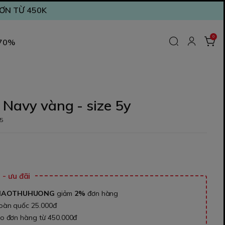
ĐƠN TỪ 450K
0
 70%
Navy vàng - size 5y
5
₫
- ưu đãi
NAOTHUHUONG
giảm
2%
đơn hàng
toàn quốc 25.000đ
ho đơn hàng từ 450.000đ