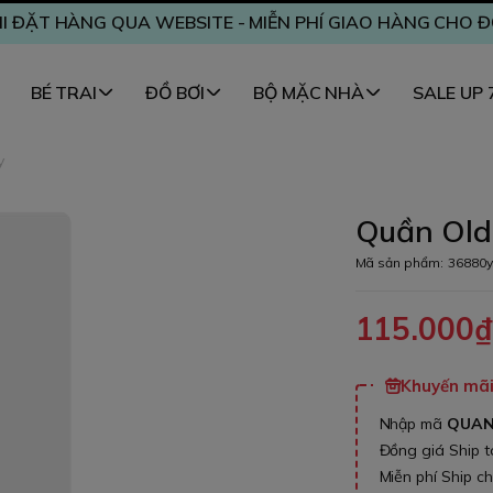
I ĐẶT HÀNG QUA WEBSITE - MIỄN PHÍ GIAO HÀNG CHO 
BÉ TRAI
ĐỒ BƠI
BỘ MẶC NHÀ
SALE UP
y
Quần Old 
Mã sản phẩm:
36880y
115.000
Khuyến mãi 
Nhập mã
QUA
Đồng giá Ship 
Miễn phí Ship c