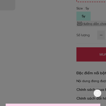
Size :
5y
5y
Hướng dẫn chọn
Số lượng
MUA
Đặc điểm nổi bậ
Nội dung đang đượ
Chính sách mua
Chính sách đổi h