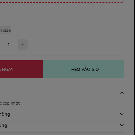
 size
 NGAY
THÊM VÀO GIỎ
t
c cập nhật
 hàng
àng