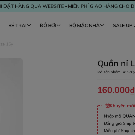
I ĐẶT HÀNG QUA WEBSITE - MIỄN PHÍ GIAO HÀNG CHO 
BÉ TRAI
ĐỒ BƠI
BỘ MẶC NHÀ
SALE UP
ize 16y
Quần nỉ L
Mã sản phẩm:
41578y
160.000
Khuyến mãi 
Nhập mã
QUA
Đồng giá Ship 
Miễn phí Ship c