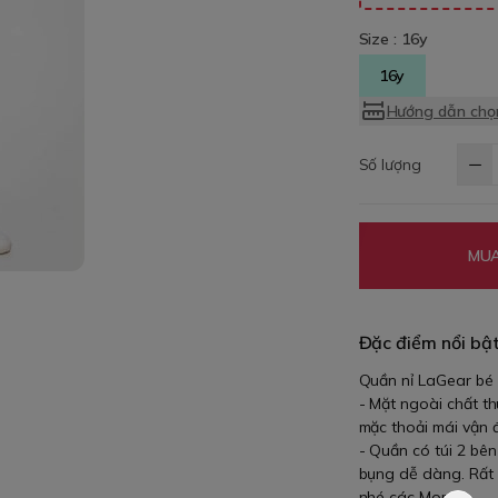
Size :
16y
16y
Hướng dẫn chọn
Số lượng
MUA
Đặc điểm nổi bậ
Quần nỉ LaGear bé t
- Mặt ngoài chất t
mặc thoải mái vận
- Quần có túi 2 bên
bụng dễ dàng. Rất 
nhé các Mom.