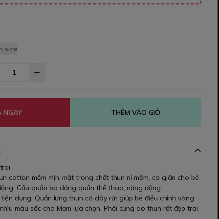
 size
 NGAY
THÊM VÀO GIỎ
t
rai.
hun cotton mềm mịn, mặt trong chất thun nỉ mềm, co giãn cho bé
 động. Gấu quần bo dáng quần thể thao, năng động
 tiện dụng. Quần lưng thun có dây rút giúp bé điều chỉnh vòng
nhìu màu sắc cho Mom lựa chọn. Phối cùng áo thun rất đẹp trai