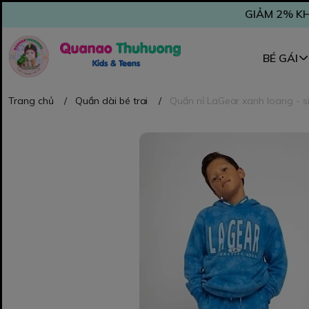
GIẢM 2% KH
BÉ GÁI
Trang chủ
/
Quần dài bé trai
/
Quần nỉ LaGear xanh loang - s