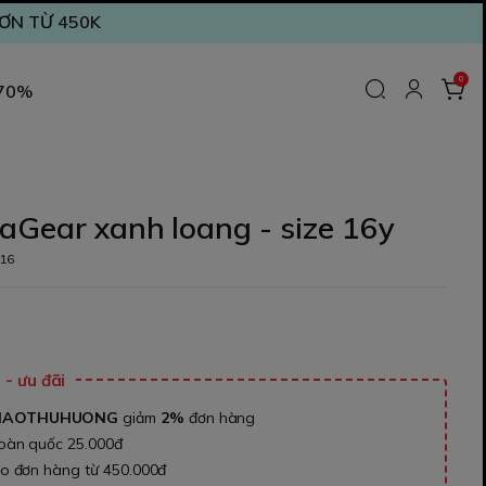
ĐƠN TỪ 450K
0
 70%
aGear xanh loang - size 16y
16
₫
- ưu đãi
NAOTHUHUONG
giảm
2%
đơn hàng
toàn quốc 25.000đ
ho đơn hàng từ 450.000đ