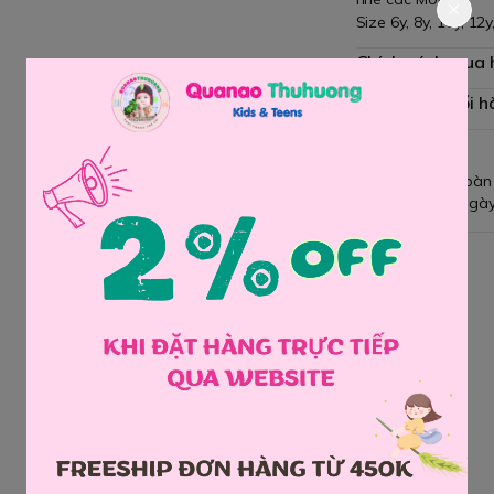
Size 6y, 8y, 10y, 12y
Chính sách mua
Chính sách đổi h
Giao hàng toàn
Đổi hàng 3 ngày
Chia sẻ