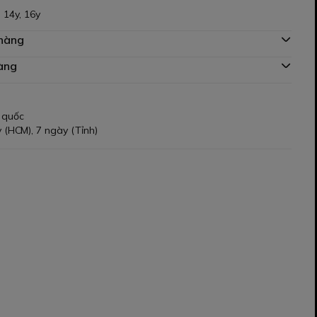
, 14y, 16y
 hàng
àng
 quốc
 (HCM), 7 ngày (Tỉnh)