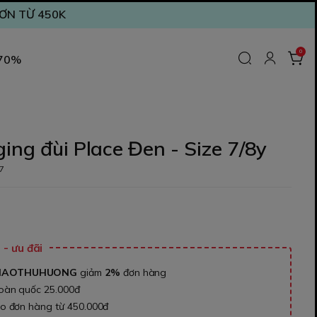
ĐƠN TỪ 450K
0
 70%
ing đùi Place Đen - Size 7/8y
7
- ưu đãi
NAOTHUHUONG
giảm
2%
đơn hàng
toàn quốc 25.000đ
ho đơn hàng từ 450.000đ