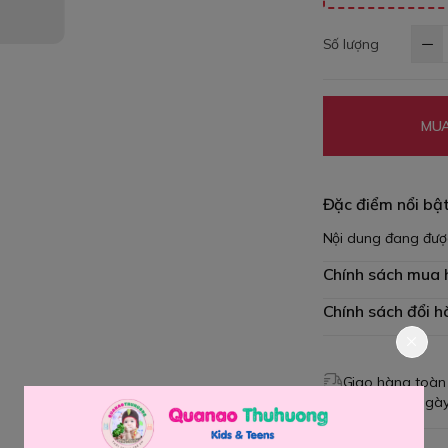
Số lượng
MUA
Đặc điểm nổi bậ
Nội dung đang đượ
Chính sách mua
Chính sách đổi h
Giao hàng toàn
Đổi hàng 3 ngày