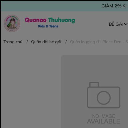
GIẢM 2% KH
BÉ GÁI
Trang chủ
/
Quần dài bé gái
/
Quần legging đùi Place Đen - S