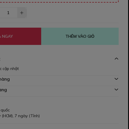
 NGAY
THÊM VÀO GIỎ
t
c cập nhật
 hàng
àng
 quốc
 (HCM), 7 ngày (Tỉnh)