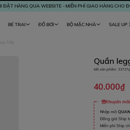
I ĐẶT HÀNG QUA WEBSITE - MIỄN PHÍ GIAO HÀNG CHO 
BÉ TRAI
ĐỒ BƠI
BỘ MẶC NHÀ
SALE UP
ize 7/8y
Quần legg
Mã sản phẩm:
33727y
40.000₫
Khuyến mãi 
Nhập mã
QUA
Đồng giá Ship 
Miễn phí Ship c