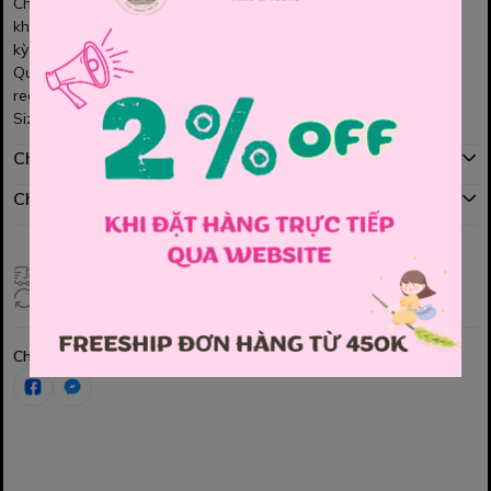
Chất liệu quần kaki không co giãn, dày dặn phù hợp để che
khuyết điểm cho những bạn chân cong, hơi khẳng khiu hoặc bất
kỳ một nhược điểm nào khác.
Quần có nhiều màu để lựa chọn, bảng màu của quần uniqlo
regular fit đẹp vô cùng.
Size 30, 31 (S) , 32 (M), 33 (L)
Chính sách mua hàng
Chính sách đổi hàng
Giao hàng toàn quốc
Đổi hàng 3 ngày (HCM), 7 ngày (Tỉnh)
Chia sẻ