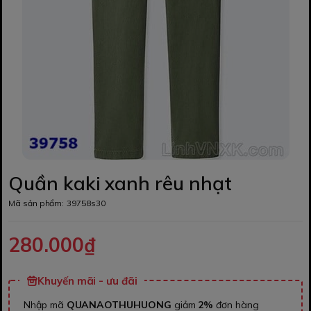
Quần kaki xanh rêu nhạt
Mã sản phẩm:
39758s30
280.000₫
Khuyến mãi - ưu đãi
Nhập mã
QUANAOTHUHUONG
giảm
2%
đơn hàng