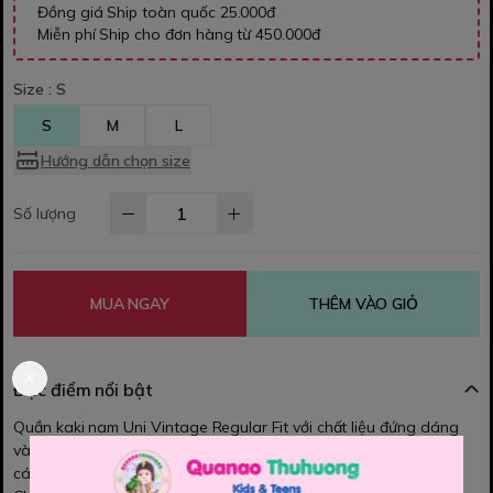
Đồng giá Ship toàn quốc 25.000đ
Miễn phí Ship cho đơn hàng từ 450.000đ
Size :
S
S
M
L
Hướng dẫn chọn size
Số lượng
MUA NGAY
THÊM VÀO GIỎ
Đặc điểm nổi bật
Quần kaki nam Uni Vintage Regular Fit với chất liệu đứng dáng
và màu sắc mang hơi hướng Vintage phù hợp với nhiều phong
cách, nhiều độ tuổi khác nhau.