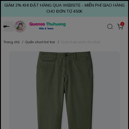
GIẢM 2% KHI ĐẶT HÀNG QUA WEBSITE - MIỄN PHÍ GIAO HÀNG
CHO ĐƠN TỪ 450K
0
Trang chủ
/
Quần short bé trai
/
Quần kaki xanh rêu nhạt