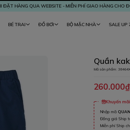
I ĐẶT HÀNG QUA WEBSITE - MIỄN PHÍ GIAO HÀNG CHO 
BÉ TRAI
ĐỒ BƠI
BỘ MẶC NHÀ
SALE UP
Quần kaki
Mã sản phẩm:
38464
260.000
Khuyến mãi 
Nhập mã
QUA
Đồng giá Ship 
Miễn phí Ship c