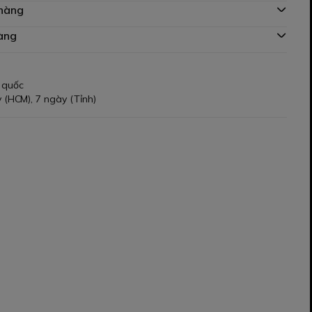
 hàng
àng
 quốc
 (HCM), 7 ngày (Tỉnh)