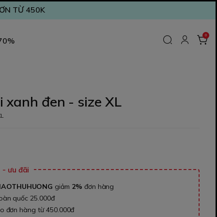
ĐƠN TỪ 450K
0
 70%
 xanh đen - size XL
XL
₫
- ưu đãi
NAOTHUHUONG
giảm
2%
đơn hàng
toàn quốc 25.000đ
ho đơn hàng từ 450.000đ