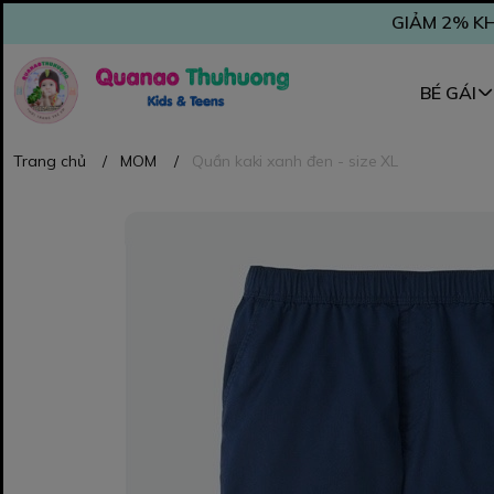
GIẢM 2% KH
BÉ GÁI
Trang chủ
/
MOM
/
Quần kaki xanh đen - size XL