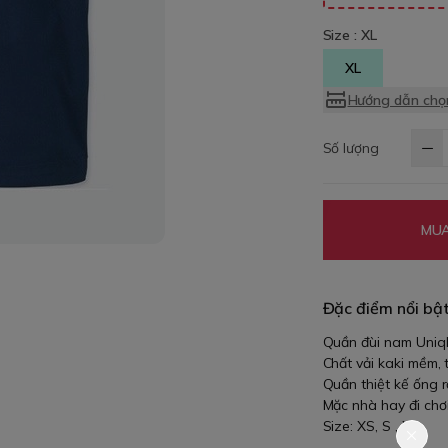
Size :
XL
XL
Hướng dẫn chọn
Số lượng
MUA
Đặc điểm nổi bậ
Quần đùi nam Uniql
Chất vải kaki mềm, 
Quần thiệt kế ống r
Mặc nhà hay đi chơ
Size: XS, S , XL