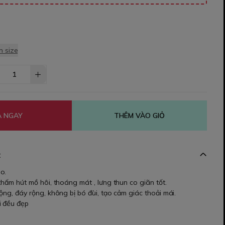
 size
 NGAY
THÊM VÀO GIỎ
t
o.
thấm hút mồ hôi, thoáng mát , lưng thun co giãn tốt.
ộng, đáy rộng, không bị bó đùi, tạo cảm giác thoải mái.
i đều đẹp