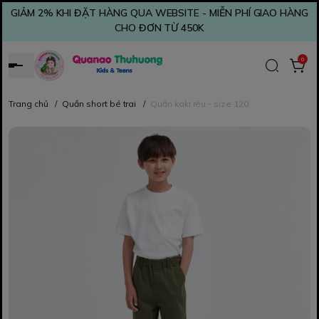
GIẢM 2% KHI ĐẶT HÀNG QUA WEBSITE - MIỄN PHÍ GIAO HÀNG
CHO ĐƠN TỪ 450K
0
Trang chủ
/
Quần short bé trai
/
Quần kaki rêu - size 120