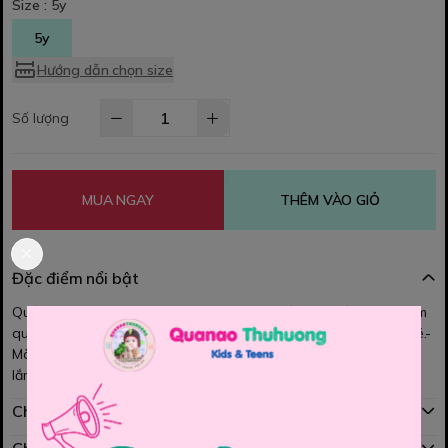
Size :
5y
5y
Hướng dẫn chọn size
Số lượng
MUA NGAY
THÊM VÀO GIỎ
Đặc điểm nổi bật
Quần kaki Unisex cho bé trai và bé gái-Chất Kaki mềm mát, form
quần đứng, túi thật, -Lưng chun co giãn, theo vòng bụng của bé.-
Màu sắc đơn giản, from quần dễ mặc, dễ phối với nhiều kiểu áo
lắm ạ
Chính sách mua hàng