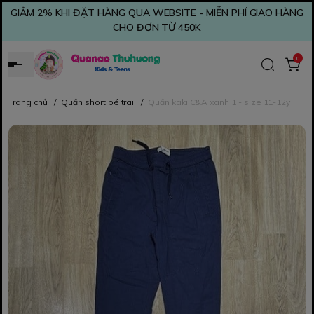
GIẢM 2% KHI ĐẶT HÀNG QUA WEBSITE - MIỄN PHÍ GIAO HÀNG
CHO ĐƠN TỪ 450K
0
Trang chủ
/
Quần short bé trai
/
Quần kaki C&A xanh 1 - size 11-12y