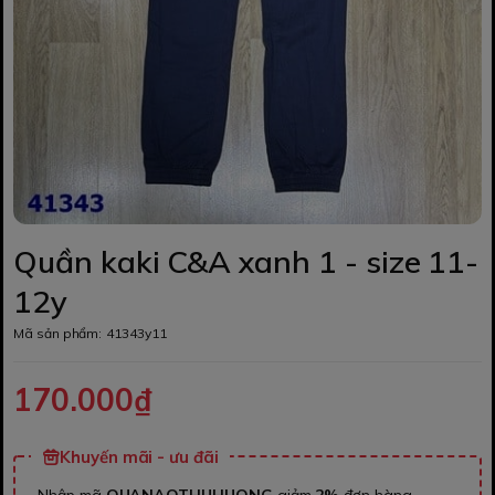
Quần kaki C&A xanh 1 - size 11-
12y
Mã sản phẩm:
41343y11
170.000₫
Khuyến mãi - ưu đãi