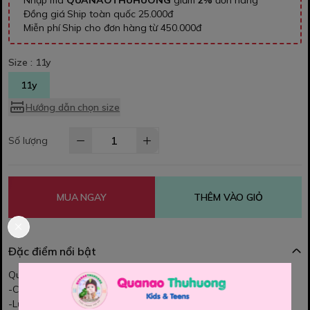
Nhập mã
QUANAOTHUHUONG
giảm
2%
đơn hàng
Đồng giá Ship toàn quốc 25.000đ
Miễn phí Ship cho đơn hàng từ 450.000đ
Size :
11y
11y
Hướng dẫn chọn size
Số lượng
MUA NGAY
THÊM VÀO GIỎ
Đặc điểm nổi bật
Quần kaki C&A cho bé trai
-Chất vải Kaki cotton mềm mát, form quần đứng, túi thật,
-Lưng quần cài nút, môt số mẫu có lưng thun co giãn, dây rút