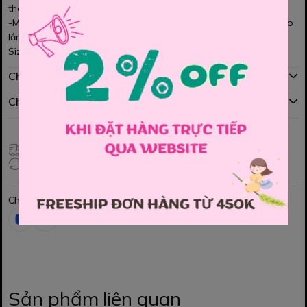
thât.
-Màu sắc trung tính, from quần dễ mặc, dễ phối với nhiều kiểu áo
lắm ạ!
Size 8y, 11/12y
Chính sách mua hàng
Chính sách đổi hàng
Giao hàng toàn quốc
Đổi hàng 3 ngày (HCM), 7 ngày (Tỉnh)
Chia sẻ
Sản phẩm liên quan