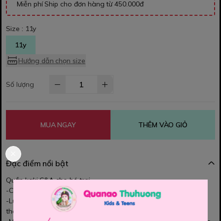
Miễn phí Ship cho đơn hàng từ 450.000đ
Size :
11y
11y
Hướng dẫn chọn size
Số lượng
MUA NGAY
THÊM VÀO GIỎ
Đặc điểm nổi bật
Quần kaki C&A cho bé trai
-Chất vải Kaki cotton mềm mát, form quần đứng, túi thật,
-Lưng quần cài nút, môt số mẫu có lưng thun co giãn, dây rút
thât.