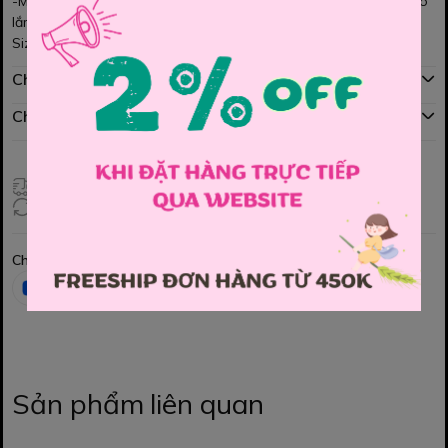
-Màu sắc trung tính, from quần dễ mặc, dễ phối với nhiều kiểu áo
lắm ạ!
Size : 11/12y
Chính sách mua hàng
Chính sách đổi hàng
Giao hàng toàn quốc
Đổi hàng 3 ngày (HCM), 7 ngày (Tỉnh)
Chia sẻ
Sản phẩm liên quan