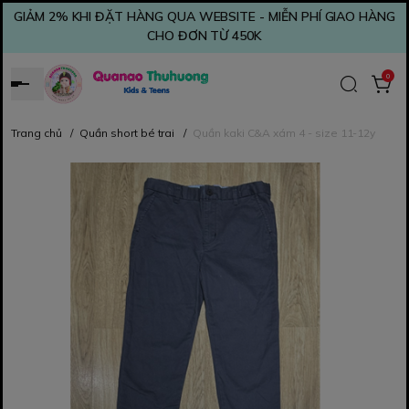
GIẢM 2% KHI ĐẶT HÀNG QUA WEBSITE - MIỄN PHÍ GIAO HÀNG
CHO ĐƠN TỪ 450K
0
Trang chủ
/
Quần short bé trai
/
Quần kaki C&A xám 4 - size 11-12y