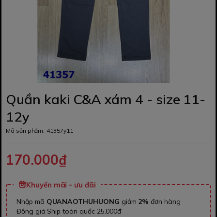
Quần kaki C&A xám 4 - size 11-
12y
Mã sản phẩm:
41357y11
170.000₫
Khuyến mãi - ưu đãi
Nhập mã
QUANAOTHUHUONG
giảm
2%
đơn hàng
Đồng giá Ship toàn quốc 25.000đ