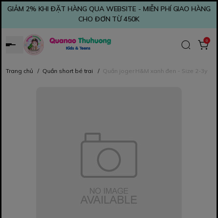
GIẢM 2% KHI ĐẶT HÀNG QUA WEBSITE - MIỄN PHÍ GIAO HÀNG
CHO ĐƠN TỪ 450K
0
Trang chủ
/
Quần short bé trai
/
Quần joger H&M xanh đen - Size 2-3y