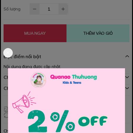
Số lượng
MUA NGAY
THÊM VÀO GIỎ
Đặc điểm nổi bật
Nội dung đang được cập nhật
Chính sách mua hàng
Chính sách đổi hàng
Giao hàng toàn quốc
Đổi hàng 3 ngày (HCM), 7 ngày (Tỉnh)
Chia sẻ