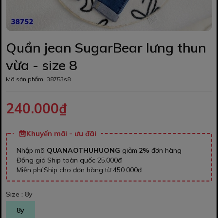
Quần jean SugarBear lưng thun
vừa - size 8
Mã sản phẩm:
38753s8
240.000₫
Khuyến mãi - ưu đãi
Nhập mã
QUANAOTHUHUONG
giảm
2%
đơn hàng
Đồng giá Ship toàn quốc 25.000đ
Miễn phí Ship cho đơn hàng từ 450.000đ
Size :
8y
8y