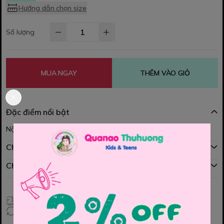
Hướng dẫn chọn size
Số lượng
MUA NGAY
THÊM VÀO GIỎ
Đặc điểm nổi bật
Nội dung đang được cập nhật
Chính sách mua hàng
Chính sách đổi hàng
Giao hàng toàn quốc
Đổi hàng 3 ngày (HCM), 7 ngày (Tỉnh)