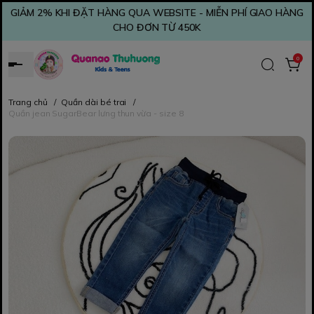
GIẢM 2% KHI ĐẶT HÀNG QUA WEBSITE - MIỄN PHÍ GIAO HÀNG
CHO ĐƠN TỪ 450K
0
Trang chủ
/
Quần dài bé trai
/
Quần jean SugarBear lưng thun vừa - size 8