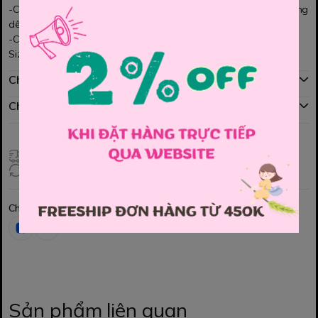
-Chất Jean mềm mịn, xịn xò, co giãn. Quần lưng tăng đơ bên trong
dê mặc.
-Có 3 màu basic đơn giản dễ phối với nhiều áo kiểu.
Size: 0, 2y, 4y, 6y, 8y, 10y, 12
Chính sách mua hàng
Chính sách đổi hàng
Giao hàng toàn quốc
Đổi hàng 3 ngày (HCM), 7 ngày (Tỉnh)
Chia sẻ
Sản phẩm liên quan