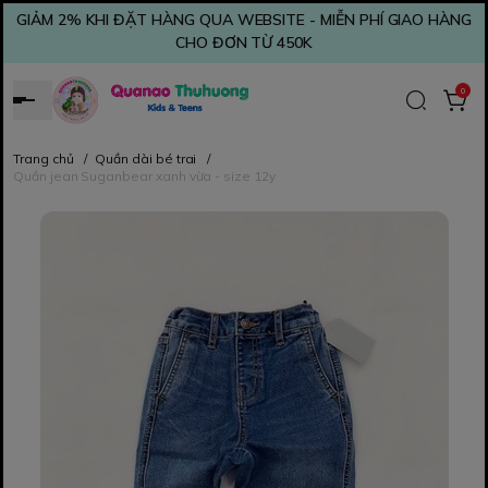
GIẢM 2% KHI ĐẶT HÀNG QUA WEBSITE - MIỄN PHÍ GIAO HÀNG
CHO ĐƠN TỪ 450K
0
Trang chủ
/
Quần dài bé trai
/
Quần jean Suganbear xanh vừa - size 12y