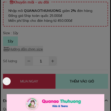
Khuyến mãi - ưu đãi
Nhập mã
QUANAOTHUHUONG
giảm
2%
đơn hàng
Đồng giá Ship toàn quốc 25.000đ
Miễn phí Ship cho đơn hàng từ 450.000đ
Size :
12y
12y
Hướng dẫn chọn size
Số lượng
MUA NGAY
THÊM VÀO GIỎ
Đặc điểm nổi bật
Quần jean Suganbear cho bé trai.