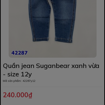
Quần jean Suganbear xanh vừa
- size 12y
Mã sản phẩm:
42287y12
240.000₫