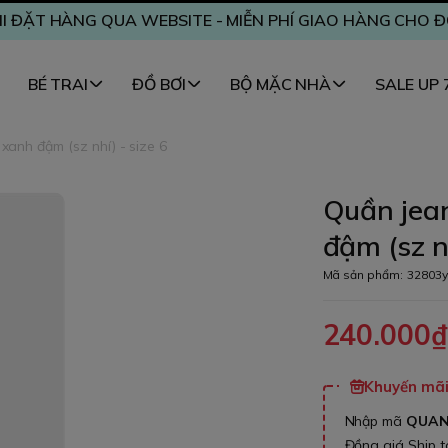
I ĐẶT HÀNG QUA WEBSITE - MIỄN PHÍ GIAO HÀNG CHO 
BÉ TRAI
ĐỒ BƠI
BỘ MẶC NHÀ
SALE UP
xanh đậm (sz nhí) - size 6
Quần jea
đậm (sz nh
Mã sản phẩm:
32803y
240.000
Khuyến mãi 
Nhập mã
QUA
Đồng giá Ship 