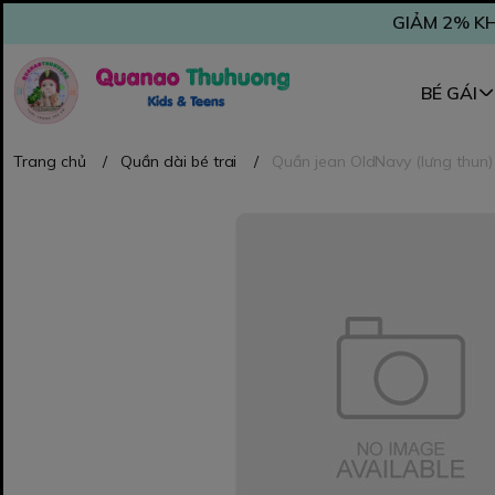
GIẢM 2% KH
BÉ GÁI
Trang chủ
/
Quần dài bé trai
/
Quần jean OldNavy (lưng thun) 