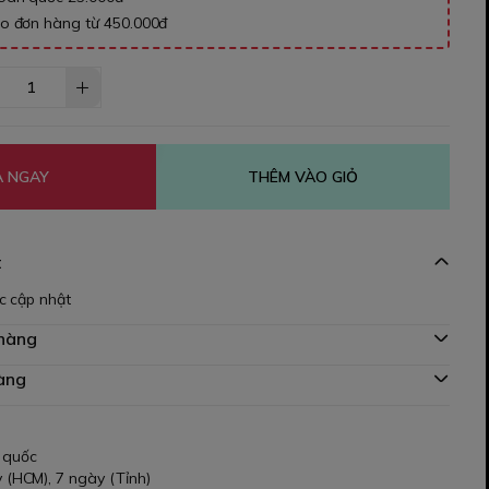
ho đơn hàng từ 450.000đ
 NGAY
THÊM VÀO GIỎ
t
c cập nhật
 hàng
àng
 quốc
 (HCM), 7 ngày (Tỉnh)