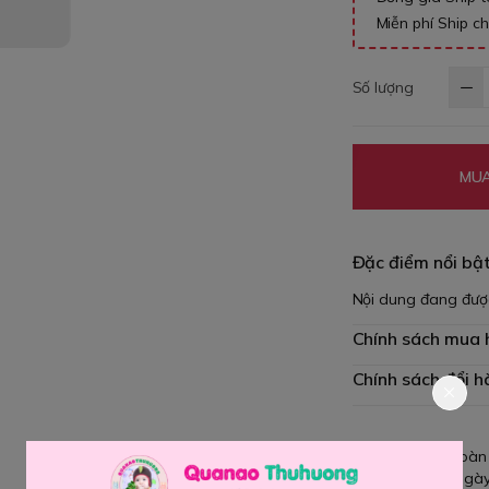
Miễn phí Ship c
Số lượng
MUA
Đặc điểm nổi bậ
Nội dung đang đượ
Chính sách mua
Chính sách đổi h
Giao hàng toàn
Đổi hàng 3 ngày