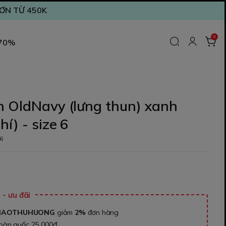
ĐƠN TỪ 450K
0
 70%
n OldNavy (lưng thun) xanh
í) - size 6
6
₫
- ưu đãi
NAOTHUHUONG
giảm
2%
đơn hàng
toàn quốc 25.000đ