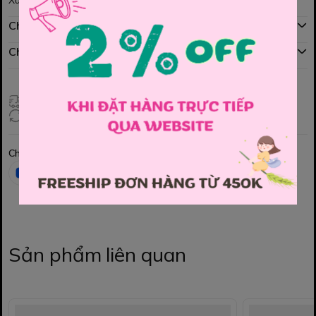
Xuất sứ Việt nam
Chính sách mua hàng
Chính sách đổi hàng
Giao hàng toàn quốc
Đổi hàng 3 ngày (HCM), 7 ngày (Tỉnh)
Chia sẻ
Sản phẩm liên quan