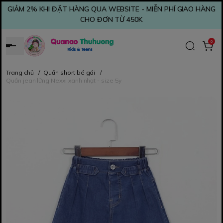
GIẢM 2% KHI ĐẶT HÀNG QUA WEBSITE - MIỄN PHÍ GIAO HÀNG
CHO ĐƠN TỪ 450K
0
Trang chủ
/
Quần short bé gái
/
Quần jean lửng Nexxi xanh nhạt - size 5y