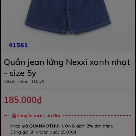
Quần jean lửng Nexxi xanh nhạt
- size 5y
Mã sản phẩm:
41561y5
185.000₫
Khuyến mãi - ưu đãi
Nhập mã
QUANAOTHUHUONG
giảm
2%
đơn hàng
Đồng giá Ship toàn quốc 25.000đ