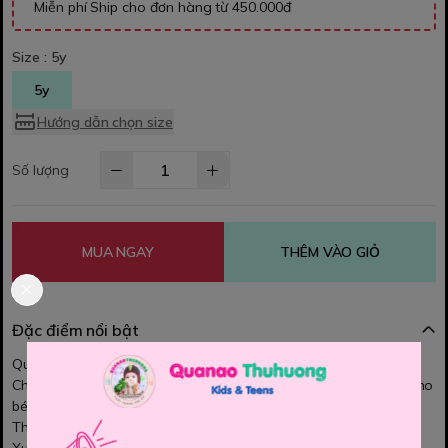
Miễn phí Ship cho đơn hàng từ 450.000đ
Size :
5y
5y
Hướng dẫn chọn size
Số lượng
MUA NGAY
THÊM VÀO GIỎ
Đặc điểm nổi bật
Quần jean lửng Nexxi cho bé gái.
Chất vải jean co dãn siêu mềm mại, cực đẹp. Tạo sự thoải mái cho
bé vận động.
Thiết kế kiểu dáng quần lửng ngố, from rộng hotrend.