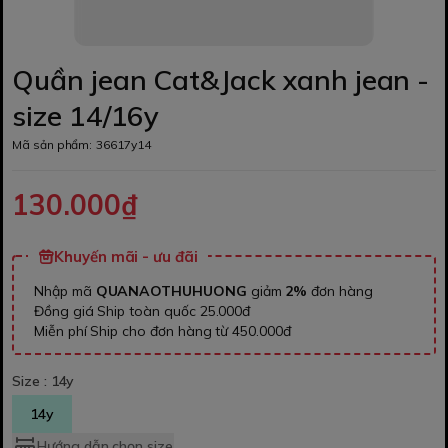
Quần jean Cat&Jack xanh jean -
size 14/16y
Mã sản phẩm:
36617y14
130.000₫
Khuyến mãi - ưu đãi
Nhập mã
QUANAOTHUHUONG
giảm
2%
đơn hàng
Đồng giá Ship toàn quốc 25.000đ
Miễn phí Ship cho đơn hàng từ 450.000đ
Size :
14y
14y
Hướng dẫn chọn size