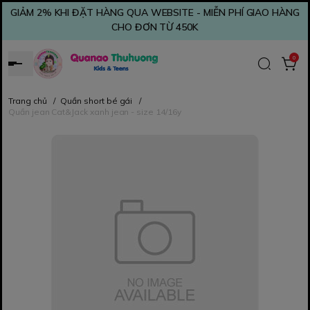
GIẢM 2% KHI ĐẶT HÀNG QUA WEBSITE - MIỄN PHÍ GIAO HÀNG
CHO ĐƠN TỪ 450K
0
Trang chủ
/
Quần short bé gái
/
Quần jean Cat&Jack xanh jean - size 14/16y