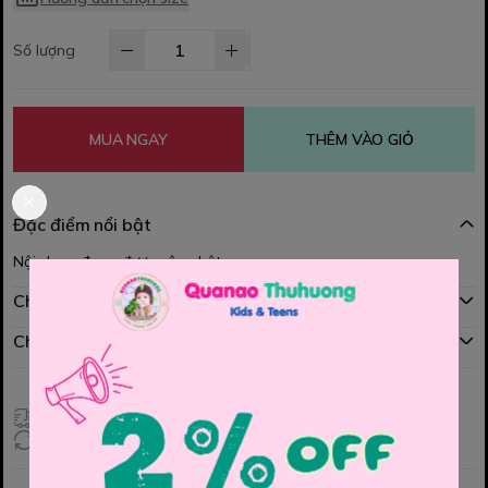
Số lượng
MUA NGAY
THÊM VÀO GIỎ
Đặc điểm nổi bật
Nội dung đang được cập nhật
Chính sách mua hàng
Chính sách đổi hàng
Giao hàng toàn quốc
Đổi hàng 3 ngày (HCM), 7 ngày (Tỉnh)