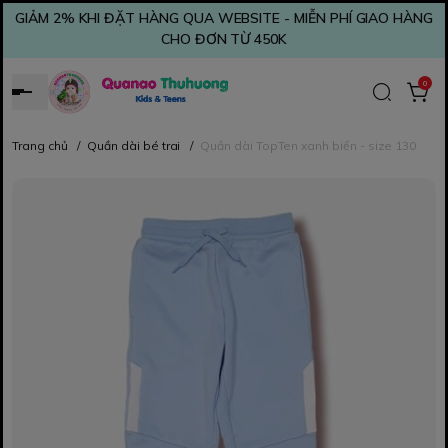
GIẢM 2% KHI ĐẶT HÀNG QUA WEBSITE - MIỄN PHÍ GIAO HÀNG
CHO ĐƠN TỪ 450K
0
Trang chủ
/
Quần dài bé trai
/
Quần dài TopTen xanh biển - size 130