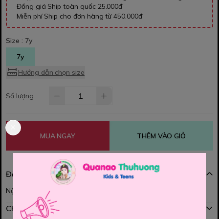
Đồng giá Ship toàn quốc 25.000đ
Miễn phí Ship cho đơn hàng từ 450.000đ
Size :
7y
7y
Hướng dẫn chọn size
Số lượng
MUA NGAY
THÊM VÀO GIỎ
Đặc điểm nổi bật
Nội dung đang được cập nhật
Chính sách mua hàng