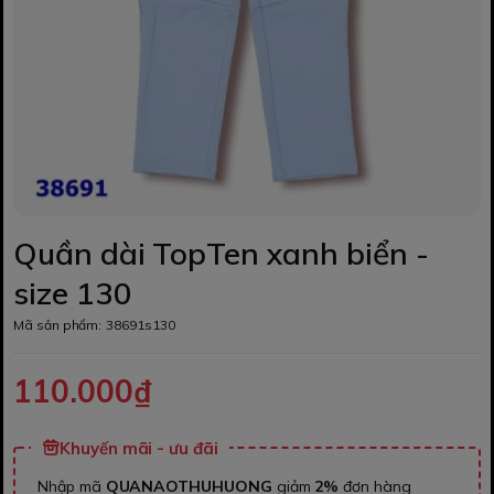
Quần dài TopTen xanh biển -
size 130
Mã sản phẩm:
38691s130
110.000₫
Khuyến mãi - ưu đãi
Nhập mã
QUANAOTHUHUONG
giảm
2%
đơn hàng