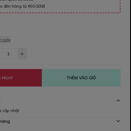
ho đơn hàng từ 450.000đ
 size
 NGAY
THÊM VÀO GIỎ
t
c cập nhật
 hàng