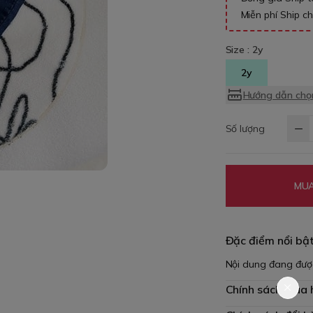
Miễn phí Ship c
Size :
2y
2y
Hướng dẫn chọn
Số lượng
MUA
Đặc điểm nổi bậ
Nội dung đang đượ
Chính sách mua