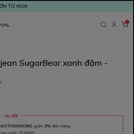
ĐƠN TỪ 450K
0
 70%
 jean SugarBear xanh đậm -
2
₫
- ưu đãi
NAOTHUHUONG
giảm
2%
đơn hàng
toàn quốc 25.000đ