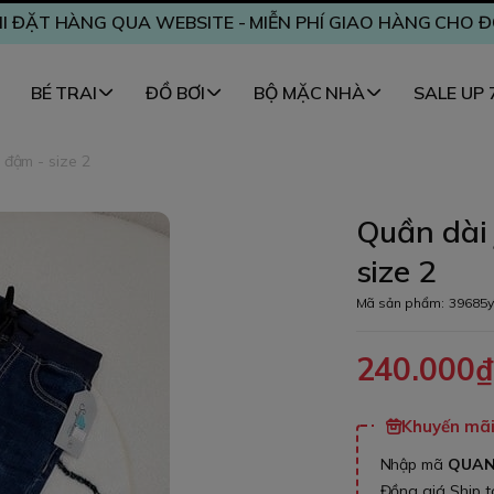
I ĐẶT HÀNG QUA WEBSITE - MIỄN PHÍ GIAO HÀNG CHO 
BÉ TRAI
ĐỒ BƠI
BỘ MẶC NHÀ
SALE UP
đậm - size 2
Quần dài
size 2
Mã sản phẩm:
39685y
240.000
Khuyến mãi 
Nhập mã
QUA
Đồng giá Ship 