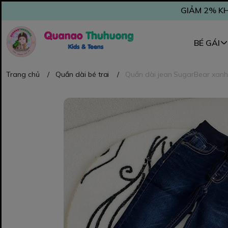
GIẢM 2% KH
BÉ GÁI
Trang chủ
/
Quần dài bé trai
/
Quần dài jean SugarBear xanh 