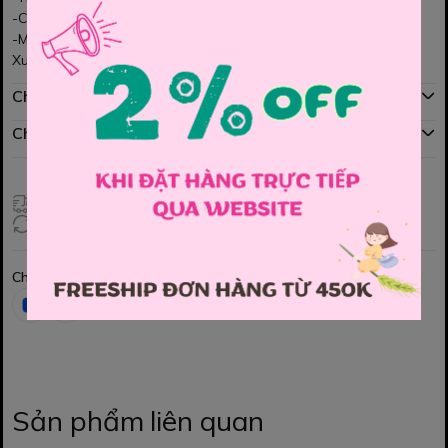
-Chất jean mềm nhe, tháng mát cực kì
-Màu jean rất dễ phối các loại áo, rất xinh nhé MOM ơi
Xuất sứ Việt nam
Chính sách mua hàng
Chính sách đổi hàng
Giao hàng toàn quốc
Đổi hàng 3 ngày (HCM), 7 ngày (Tỉnh)
Chia sẻ
Sản phẩm liên quan