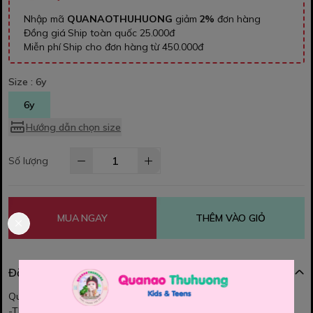
Nhập mã
QUANAOTHUHUONG
giảm
2%
đơn hàng
Đồng giá Ship toàn quốc 25.000đ
Miễn phí Ship cho đơn hàng từ 450.000đ
Size :
6y
6y
Hướng dẫn chọn size
Số lượng
MUA NGAY
THÊM VÀO GIỎ
Đặc điểm nổi bật
Quần jean Riomio cho bé gái.
-Thiết kế dáng xuông rông,lưng thun bé mặc rất thoải mái