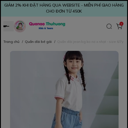
GIẢM 2% KHI ĐẶT HÀNG QUA WEBSITE - MIỄN PHÍ GIAO HÀNG
CHO ĐƠN TỪ 450K
0
Trang chủ
/
Quần dài bé gái
/
Quần dài jean bg ko nơ x.nhạt - size 6/7y