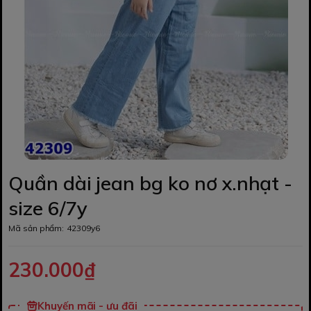
Quần dài jean bg ko nơ x.nhạt -
size 6/7y
Mã sản phẩm:
42309y6
230.000₫
Khuyến mãi - ưu đãi