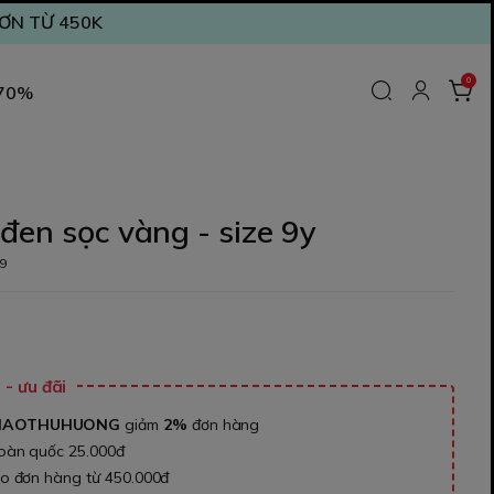
ĐƠN TỪ 450K
0
 70%
đen sọc vàng - size 9y
9
- ưu đãi
NAOTHUHUONG
giảm
2%
đơn hàng
toàn quốc 25.000đ
ho đơn hàng từ 450.000đ