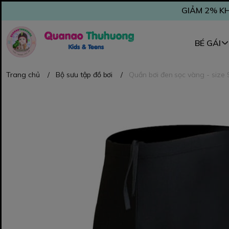
GIẢM 2% KH
BÉ GÁI
Trang chủ
/
Bộ sưu tập đồ bơi
/
Quần bơi đen sọc vàng - size 