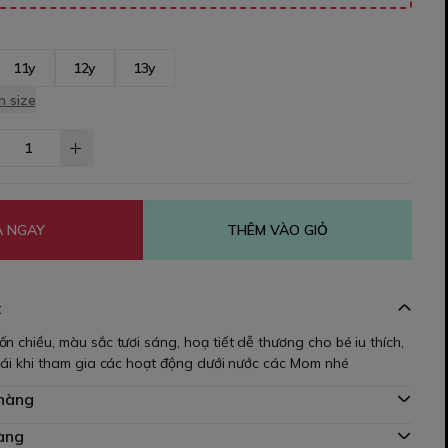
11y
12y
13y
 size
 NGAY
THÊM VÀO GIỎ
t
n chiều, màu sắc tươi sáng, hoạ tiết dễ thương cho bé iu thích,
 mái khi tham gia các hoạt động dưới nước các Mom nhé
 hàng
àng