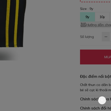
Size :
9y
9y
10y
Hướng dẫn chọn
Số lượng
MUA
Đặc điểm nổi bậ
Chất thun co dãn bố
bé sẽ cực kì thoải
Chính sách mua
Chính sách đổi h