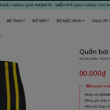
I ĐẶT HÀNG QUA WEBSITE - MIỄN PHÍ GIAO HÀNG CHO 
BÉ TRAI
ĐỒ BƠI
BỘ MẶC NHÀ
SALE UP
9y
Quần bơi 
Mã sản phẩm:
40207y
90.000₫
Khuyến mãi 
Nhập mã
QUA
Đồng giá Ship 
Miễn phí Ship c