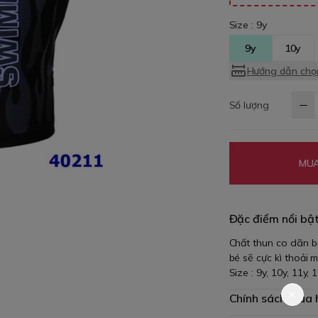
Size :
9y
9y
10y
Hướng dẫn chọn
Số lượng
MUA
Đặc điểm nổi bậ
Chất thun co dãn bố
bé sẽ cực kì thoải
Size : 9y, 10y, 11y, 
Chính sách mua