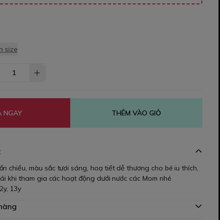
 size
 NGAY
THÊM VÀO GIỎ
t
n chiều, màu sắc tươi sáng, hoạ tiết dễ thương cho bé iu thích,
 mái khi tham gia các hoạt động dưới nước các Mom nhé
12y, 13y
 hàng