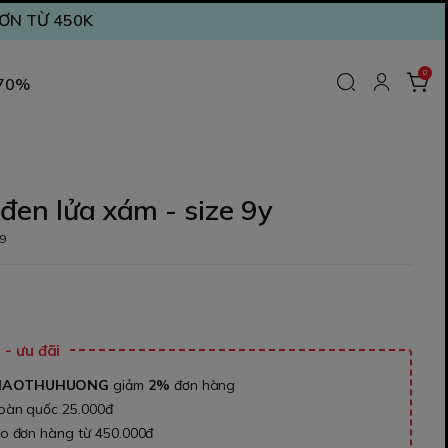
ĐƠN TỪ 450K
0
 70%
đen lửa xám - size 9y
9
- ưu đãi
NAOTHUHUONG
giảm
2%
đơn hàng
toàn quốc 25.000đ
ho đơn hàng từ 450.000đ