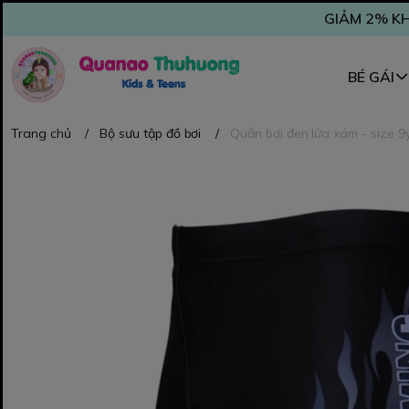
GIẢM 2% KH
BÉ GÁI
Trang chủ
/
Bộ sưu tập đồ bơi
/
Quần bơi đen lửa xám - size 9