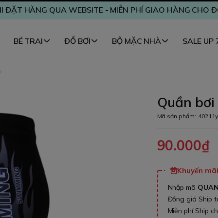
I ĐẶT HÀNG QUA WEBSITE - MIỄN PHÍ GIAO HÀNG CHO 
BÉ TRAI
ĐỒ BƠI
BỘ MẶC NHÀ
SALE UP
y
Quần bơi 
Mã sản phẩm:
40211y
90.000₫
Khuyến mãi 
Nhập mã
QUA
Đồng giá Ship 
Miễn phí Ship c