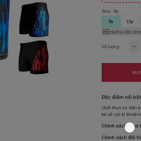
Size :
9y
9y
11y
Hướng dẫn chọn
Số lượng
MUA
Đặc điểm nổi bậ
Chất thun co dãn bố
bé sẽ cực kì thoải
Chính sách mua
Chính sách đổi h