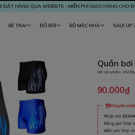
I ĐẶT HÀNG QUA WEBSITE - MIỄN PHÍ GIAO HÀNG CHO 
BÉ TRAI
ĐỒ BƠI
BỘ MẶC NHÀ
SALE UP
Quần bơi
Mã sản phẩm:
40209y
90.000₫
Khuyến mãi 
Nhập mã
QUA
Đồng giá Ship 
Miễn phí Ship c