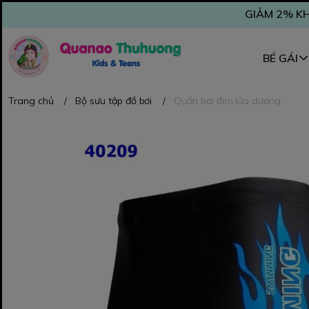
GIẢM 2% KH
BÉ GÁI
Trang chủ
/
Bộ sưu tập đồ bơi
/
Quần bơi đen lửa dương