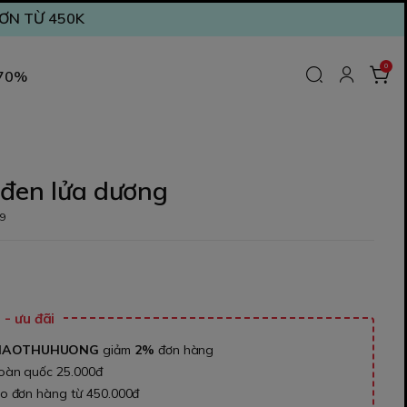
ĐƠN TỪ 450K
0
 70%
 đen lửa dương
9
- ưu đãi
NAOTHUHUONG
giảm
2%
đơn hàng
toàn quốc 25.000đ
ho đơn hàng từ 450.000đ