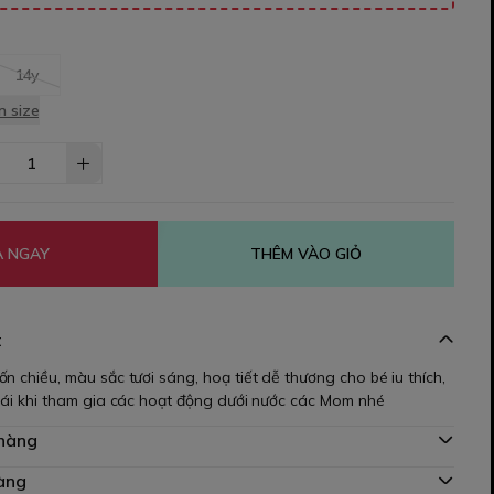
14y
 size
 NGAY
THÊM VÀO GIỎ
t
n chiều, màu sắc tươi sáng, hoạ tiết dễ thương cho bé iu thích,
 mái khi tham gia các hoạt động dưới nước các Mom nhé
 hàng
àng