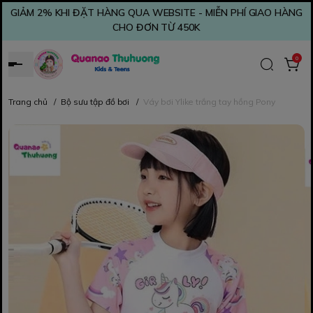
GIẢM 2% KHI ĐẶT HÀNG QUA WEBSITE - MIỄN PHÍ GIAO HÀNG
CHO ĐƠN TỪ 450K
0
Trang chủ
/
Bộ sưu tập đồ bơi
/
Váy bơi Ylike trắng tay hồng Pony