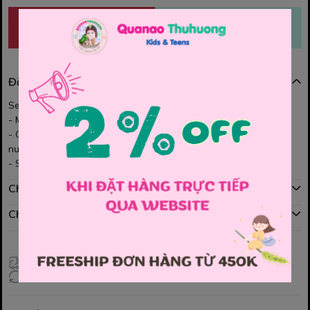
MUA NGAY
THÊM VÀO GIỎ
Đặc điểm nổi bật
Set đồ bơi cực xinh, cực ngọt ngào cho các bé
- Màu sắc nhẹ nhàng, hoạ tiết ngựa Pony bé nào cũng thích.
- Chất vải co giãn, thoải mái khi tham gia các hoạt động dưới
nước các Mom nhé.
- Size: 140, 150, 160.
Chính sách mua hàng
Chính sách đổi hàng
Giao hàng toàn quốc
Đổi hàng 3 ngày (HCM), 7 ngày (Tỉnh)