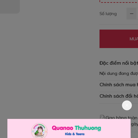
Số lượng
MUA
Đặc điểm nổi bậ
Nội dung đang đượ
Chính sách mua
Chính sách đổi h
Giao hàng toàn
Đổi hàng 3 ngày