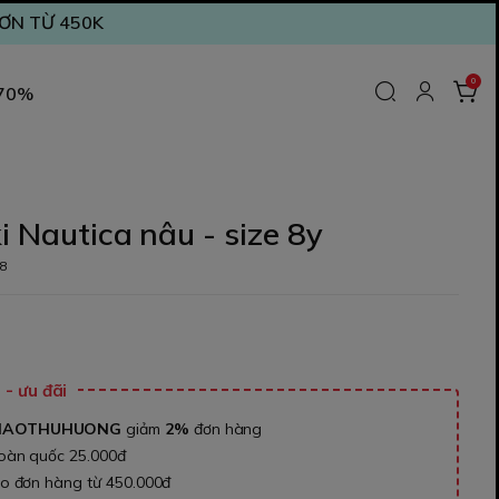
ĐƠN TỪ 450K
0
 70%
i Nautica nâu - size 8y
8
₫
- ưu đãi
NAOTHUHUONG
giảm
2%
đơn hàng
toàn quốc 25.000đ
ho đơn hàng từ 450.000đ