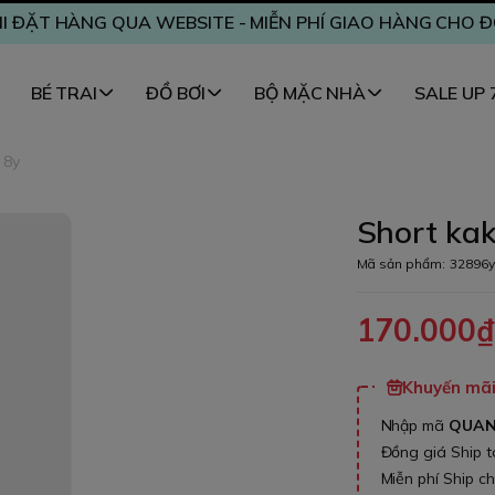
I ĐẶT HÀNG QUA WEBSITE - MIỄN PHÍ GIAO HÀNG CHO 
BÉ TRAI
ĐỒ BƠI
BỘ MẶC NHÀ
SALE UP
 8y
Short kak
Mã sản phẩm:
32896y
170.000
Khuyến mãi 
Nhập mã
QUA
Đồng giá Ship 
Miễn phí Ship c