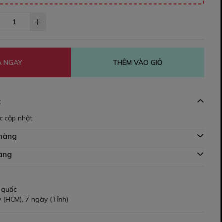
 NGAY
THÊM VÀO GIỎ
t
c cập nhật
 hàng
àng
 quốc
 (HCM), 7 ngày (Tỉnh)