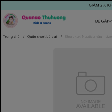
GIẢM 2% KH
BÉ GÁI
Trang chủ
/
Quần short bé trai
/
Short kaki Nautica nâu - size