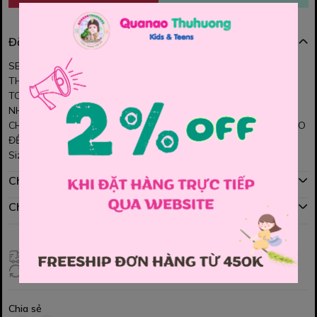
Đặc điểm nổi bật
SET YẾM XANH + ÁO KEM SESBEHIND 💙🤍
THIẾT KẾ NĂNG ĐỘNG, DỄ THƯƠNG CHO BÉ ✨
TONE XANH TƯƠI MÁT KẾT HỢP ÁO KEM IN SESBEHIND NHẸ
NHÀNG 👕
CHẤT VẢI MỀM MỊN, THOÁNG MÁT, BÉ MẶC ĐI CHƠI HAY ĐI DẠO
ĐỀU XIN 🌿
Size : 110 , 120 , 130 , 140, 150
Chính sách mua hàng
Chính sách đổi hàng
Giao hàng toàn quốc
Đổi hàng 3 ngày (HCM), 7 ngày (Tỉnh)
Chia sẻ