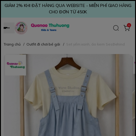
GIẢM 2% KHI ĐẶT HÀNG QUA WEBSITE - MIỄN PHÍ GIAO HÀNG
CHO ĐƠN TỪ 450K
0
Trang chủ
/
Outfit đi chơi bé gái
/
Set yếm xanh, áo kem SesBehind