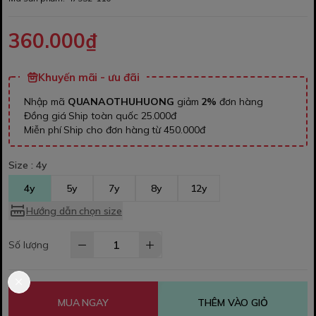
360.000₫
Khuyến mãi - ưu đãi
Nhập mã
QUANAOTHUHUONG
giảm
2%
đơn hàng
Đồng giá Ship toàn quốc 25.000đ
Miễn phí Ship cho đơn hàng từ 450.000đ
Size :
4y
4y
5y
7y
8y
12y
Hướng dẫn chọn size
Số lượng
MUA NGAY
THÊM VÀO GIỎ