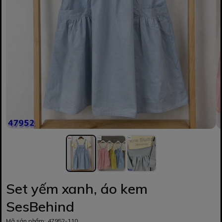
Set yếm xanh, áo kem
SesBehind
Mã sản phẩm:
47952-110