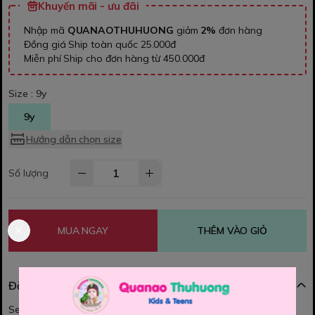
Khuyến mãi - ưu đãi
Nhập mã
QUANAOTHUHUONG
giảm
2%
đơn hàng
Đồng giá Ship toàn quốc 25.000đ
Miễn phí Ship cho đơn hàng từ 450.000đ
Size :
9y
9y
Hướng dẫn chọn size
Số lượng
MUA NGAY
THÊM VÀO GIỎ
Đặc điểm nổi bật
Set yếm cho bé cưng lắm ạ