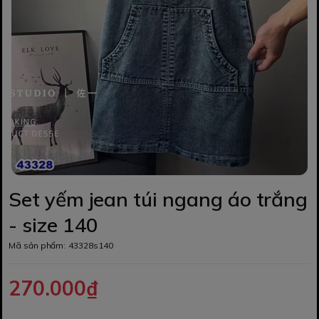
Set yếm jean túi ngang áo trắng
- size 140
Mã sản phẩm:
43328s140
270.000₫