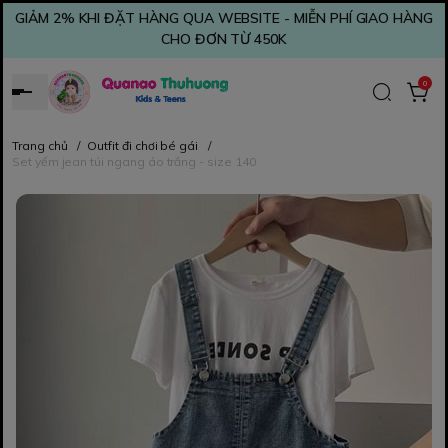
GIẢM 2% KHI ĐẶT HÀNG QUA WEBSITE - MIỄN PHÍ GIAO HÀNG
CHO ĐƠN TỪ 450K
0
Trang chủ
/
Outfit đi chơi bé gái
/
Set yếm jean túi ngang áo trắng - size 140