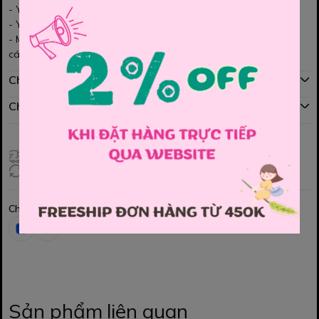
- Yếm Váy jean mềm, co dãn nhẹ,
- Yếm có tăng đơ , rất dễ dàng thu kéo thoe chiều cao của bé
- Màu jean xinh. kiểu dáng năng động, phối cùng áo rất phong
cách ạ
Chính sách mua hàng
Chính sách đổi hàng
Giao hàng toàn quốc
Đổi hàng 3 ngày (HCM), 7 ngày (Tỉnh)
Chia sẻ
Sản phẩm liên quan