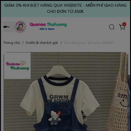
GIẢM 2% KHI ĐẶT HÀNG QUA WEBSITE - MIỄN PHÍ GIAO HÀNG
CHO ĐƠN TỪ 450K
0
Trang chủ
/
Outfit đi chơi bé gái
/
Set yếm jean, áo kem GRWM