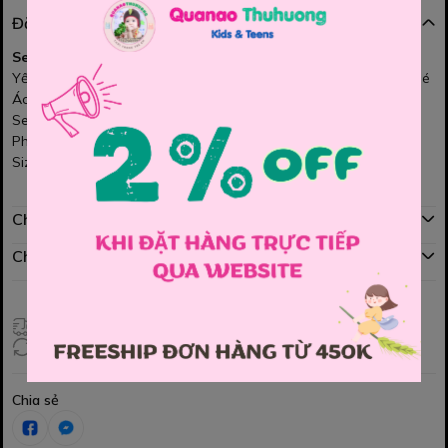
Đặc điểm nổi bật
Set yếm jean, áo kem GRWM
Yếm jean form xinh, chất jean mềm nhẹ, mặc lên thoải mái cho bé
Áo kem GRWM phối cùng tạo cảm giác nhẹ nhàng, dễ thương
Set phù hợp cho bé đi chơi, dạo phố hay đi học đều xinh
Phong cách đơn giản, dễ phối phụ kiện, bé diện là cưng liền
Size : 110 , 120 , 130 , 140 , 150
Chính sách mua hàng
Chính sách đổi hàng
Giao hàng toàn quốc
Đổi hàng 3 ngày (HCM), 7 ngày (Tỉnh)
Chia sẻ