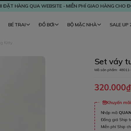
I ĐẶT HÀNG QUA WEBSITE - MIỄN PHÍ GIAO HÀNG CHO 
BÉ TRAI
ĐỒ BƠI
BỘ MẶC NHÀ
SALE UP
g Kitty
Set váy t
Mã sản phẩm:
48011-
320.000
Khuyến mãi 
Nhập mã
QUA
Đồng giá Ship 
Miễn phí Ship c