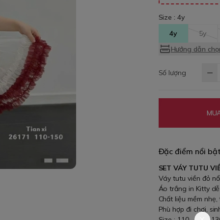
Size :
4y
4y
5y
Hướng dẫn chọn
Số lượng
MUA
Đặc điểm nổi bậ
SET VÁY TUTU VI
Váy tutu viền đỏ nổ
Áo trắng in Kitty d
Chất liệu mềm nhẹ,
Phù hợp đi chơi, si
Size : 110 , 120 , 1