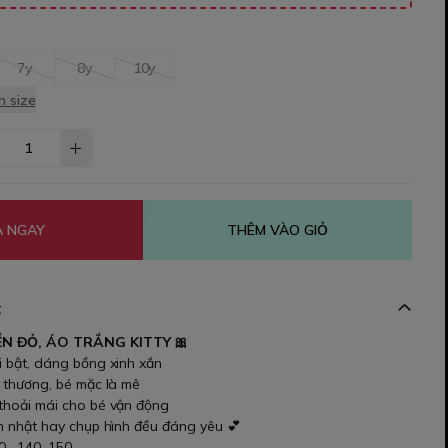
7y
8y
10y
 size
 NGAY
THÊM VÀO GIỎ
t
ỀN ĐỎ, ÁO TRẮNG KITTY 🎀
i bật, dáng bồng xinh xắn
ễ thương, bé mặc là mê
 thoải mái cho bé vận động
nh nhật hay chụp hình đều đáng yêu 💕
30 , 140 ,150