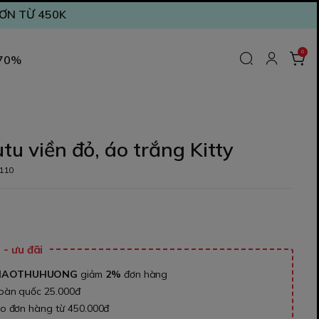
ĐƠN TỪ 450K
0
 70%
utu viền đỏ, áo trắng Kitty
110
₫
- ưu đãi
NAOTHUHUONG
giảm
2%
đơn hàng
toàn quốc 25.000đ
ho đơn hàng từ 450.000đ