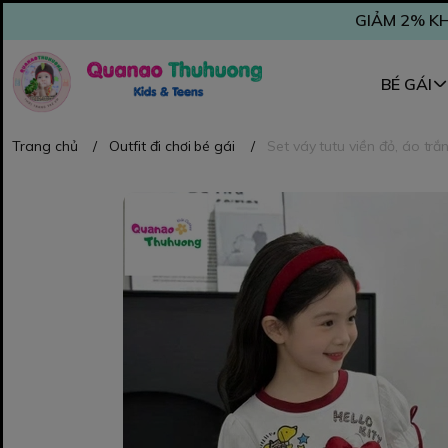
GIẢM 2% KH
BÉ GÁI
Trang chủ
/
Outfit đi chơi bé gái
/
Set váy tutu viền đỏ, áo trắn