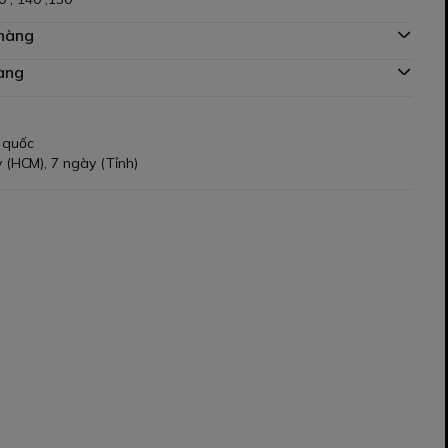
 hàng
àng
 quốc
 (HCM), 7 ngày (Tỉnh)