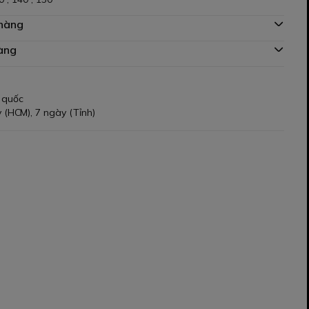
 hàng
àng
 quốc
 (HCM), 7 ngày (Tỉnh)