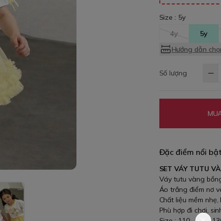
Size :
5y
4y
5y
Hướng dẫn chọn
Số lượng
MUA
Đặc điểm nổi bậ
SET VÁY TUTU V
Váy tutu vàng bồng
Áo trắng điểm nơ 
Chất liệu mềm nhẹ,
Phù hợp đi chơi, si
Size : 110 , 120 , 1