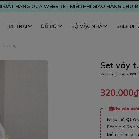
I ĐẶT HÀNG QUA WEBSITE - MIỄN PHÍ GIAO HÀNG CHO 
BÉ TRAI
ĐỒ BƠI
BỘ MẶC NHÀ
SALE UP
g nơ vàng
Set váy t
Mã sản phẩm:
48008-
320.000
Khuyến mãi 
Nhập mã
QUA
Đồng giá Ship 
Miễn phí Ship c