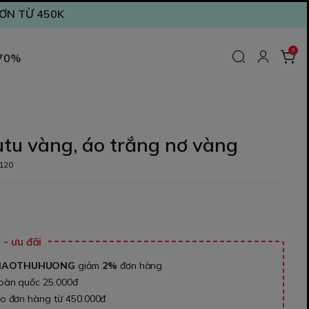
ĐƠN TỪ 450K
0
 70%
utu vàng, áo trắng nơ vàng
120
₫
- ưu đãi
NAOTHUHUONG
giảm
2%
đơn hàng
toàn quốc 25.000đ
ho đơn hàng từ 450.000đ