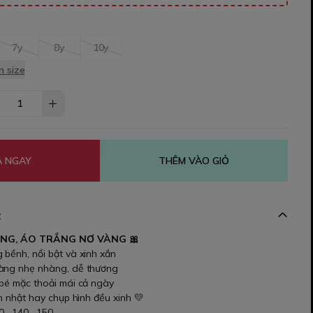
7y
8y
10y
 size
 NGAY
THÊM VÀO GIỎ
t
ÀNG, ÁO TRẮNG NƠ VÀNG 🎀
 bềnh, nổi bật và xinh xắn
vàng nhẹ nhàng, dễ thương
 bé mặc thoải mái cả ngày
nh nhật hay chụp hình đều xinh 💛
30 , 140 , 150