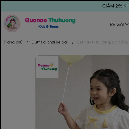
GIẢM 2% KH
BÉ GÁI
Trang chủ
/
Outfit đi chơi bé gái
/
Set váy tutu vàng, áo trắn