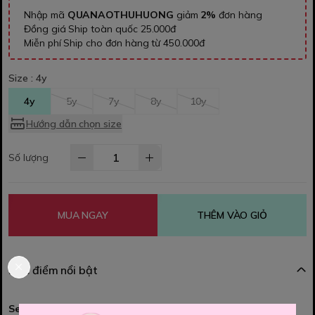
Nhập mã
QUANAOTHUHUONG
giảm
2%
đơn hàng
Đồng giá Ship toàn quốc 25.000đ
Miễn phí Ship cho đơn hàng từ 450.000đ
Size :
4y
4y
5y
7y
8y
10y
Hướng dẫn chọn size
Số lượng
MUA NGAY
THÊM VÀO GIỎ
Đặc điểm nổi bật
Set váy nyy polo trắng kitty xinh xắn, bé mặc lên là cưng