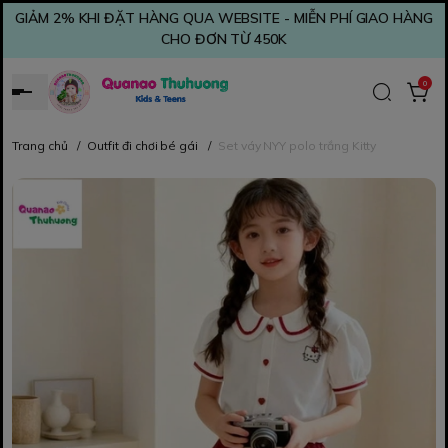
GIẢM 2% KHI ĐẶT HÀNG QUA WEBSITE - MIỄN PHÍ GIAO HÀNG
CHO ĐƠN TỪ 450K
0
Trang chủ
/
Outfit đi chơi bé gái
/
Set váy NYY polo trắng Kitty