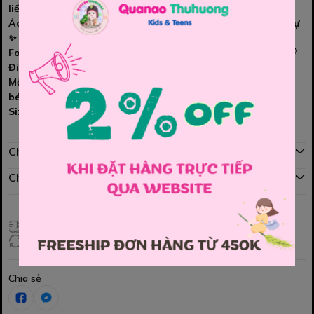
liền 👗🐱
Áo polo cổ bẻ gọn gàng, phối kitty dễ thương mà vẫn lịch sự
✨
Form váy dễ mặc, thoải mái, bé vui chơi cả ngày không bí 🤍
Đi học – đi chơi – dạo phố đều hợp 🎒🌸
Mẫu đang được các mẹ hỏi nhiều, nhanh tay giữ size cho
bé nha các MOM ⏰🛒
Size : 110 , 120 , 130 , 140 , 150
Chính sách mua hàng
Chính sách đổi hàng
Giao hàng toàn quốc
Đổi hàng 3 ngày (HCM), 7 ngày (Tỉnh)
Chia sẻ