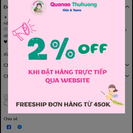
Đặc điểm nổi bật
👧🏻 Set áo thun đen đính nơ mix cùng chân váy thô trắng xếp
nếp cách điệu cho bé gái
🤍 Bé mặc đi chơi hay đi học đều xinh akk Áo chất cotton 4 chiều
dòng cao cấp, xịn xò nhất
🖤Chân váy (kèm quần) chất tơ nhẹ bẫng, bồng bềnh
- Sze: 2y, 3y, 4y, 5y, 6y, 7y, 8y, 10y, 12y, 14y (Cho bé iu từ 13-
45kg)
Chính sách mua hàng
Chính sách đổi hàng
Giao hàng toàn quốc
Đổi hàng 3 ngày (HCM), 7 ngày (Tỉnh)
Chia sẻ