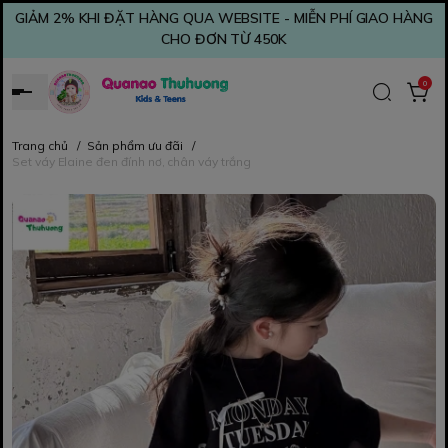
GIẢM 2% KHI ĐẶT HÀNG QUA WEBSITE - MIỄN PHÍ GIAO HÀNG
CHO ĐƠN TỪ 450K
0
Trang chủ
/
Sản phẩm ưu đãi
/
Set váy Elaine đen đính nơ, chân váy trắng