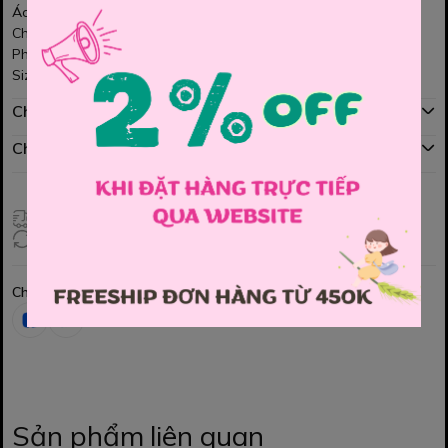
Áo trắng tinh tế, điểm thêu nơ đáng yêu
Chất vải mềm mại, bé mặc thoải mái cả ngày
Phù hợp đi chơi, đi tiệc hay chụp hình đều xinh
Size : 110 , 120 , 130 , 140 , 150
Chính sách mua hàng
Chính sách đổi hàng
Giao hàng toàn quốc
Đổi hàng 3 ngày (HCM), 7 ngày (Tỉnh)
Chia sẻ
Sản phẩm liên quan