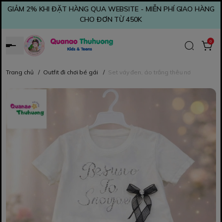
GIẢM 2% KHI ĐẶT HÀNG QUA WEBSITE - MIỄN PHÍ GIAO HÀNG
CHO ĐƠN TỪ 450K
0
Trang chủ
/
Outfit đi chơi bé gái
/
Set váy đen, áo trắng thêu nơ