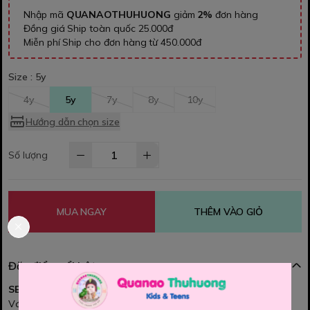
Nhập mã
QUANAOTHUHUONG
giảm
2%
đơn hàng
Đồng giá Ship toàn quốc 25.000đ
Miễn phí Ship cho đơn hàng từ 450.000đ
Size :
5y
4y
5y
7y
8y
10y
Hướng dẫn chọn size
Số lượng
MUA NGAY
THÊM VÀO GIỎ
Đặc điểm nổi bật
SET VÁY ĐEN, ÁO TRẮNG THÊU NƠ 🎀
Váy đen basic dễ phối, form xòe nhẹ xinh xắn