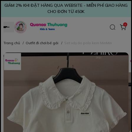
GIẢM 2% KHI ĐẶT HÀNG QUA WEBSITE - MIỄN PHÍ GIAO HÀNG
CHO ĐƠN TỪ 450K
0
Trang chủ
/
Outfit đi chơi bé gái
/
Set váy áo polo kem MinMin