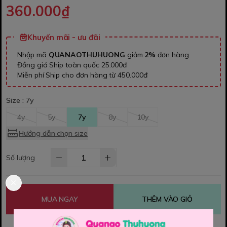
360.000₫
Khuyến mãi - ưu đãi
Nhập mã
QUANAOTHUHUONG
giảm
2%
đơn hàng
Đồng giá Ship toàn quốc 25.000đ
Miễn phí Ship cho đơn hàng từ 450.000đ
Size :
7y
4y
5y
7y
8y
10y
Hướng dẫn chọn size
Số lượng
MUA NGAY
THÊM VÀO GIỎ