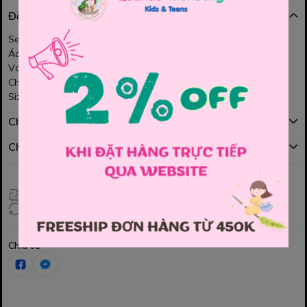
Đặc điểm nổi bật
Set váy áo polo kem MinMin nhẹ nhàng, xinh xắn cho bé gái 🤍
Áo polo màu kem phối cổ gọn gàng, dễ thương
Váy đồng bộ form xòe nhẹ, bé mặc thoải mái suốt ngày dài
Chất vải mềm mịn, dễ giặt, phù hợp đi chơi – đi học – dạo phố
Size : 110 , 120 , 130 , 140 , 150
Chính sách mua hàng
Chính sách đổi hàng
Giao hàng toàn quốc
Đổi hàng 3 ngày (HCM), 7 ngày (Tỉnh)
Chia sẻ