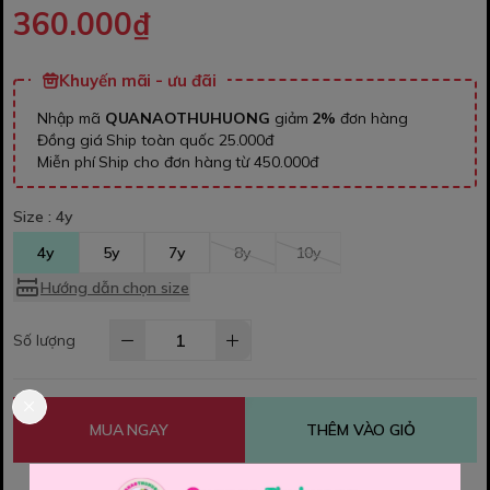
360.000₫
Khuyến mãi - ưu đãi
Nhập mã
QUANAOTHUHUONG
giảm
2%
đơn hàng
Đồng giá Ship toàn quốc 25.000đ
Miễn phí Ship cho đơn hàng từ 450.000đ
Size :
4y
4y
5y
7y
8y
10y
Hướng dẫn chọn size
Số lượng
MUA NGAY
THÊM VÀO GIỎ