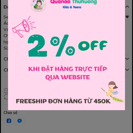
Đặc điểm nổi bật
Set váy áo polo hồng MinMin ngọt ngào, dễ thương cho bé gái 💗
Áo polo màu hồng nhẹ phối cổ gọn gàng, xinh xắn
Váy đồng bộ form xòe nhẹ, bé mặc thoải mái, dễ vận động
Chất vải mềm mịn, thoáng mát, phù hợp đi chơi, dạo phố hay đi
học
Size : 110 , 120 , 130 , 140 , 150
Chính sách mua hàng
Chính sách đổi hàng
Giao hàng toàn quốc
Đổi hàng 3 ngày (HCM), 7 ngày (Tỉnh)
Chia sẻ