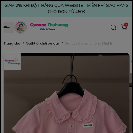
GIẢM 2% KHI ĐẶT HÀNG QUA WEBSITE - MIỄN PHÍ GIAO HÀNG
CHO ĐƠN TỪ 450K
0
Trang chủ
/
Outfit đi chơi bé gái
/
Set váy áo polo hồng MinMin