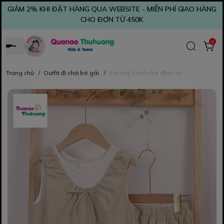
GIẢM 2% KHI ĐẶT HÀNG QUA WEBSITE - MIỄN PHÍ GIAO HÀNG
CHO ĐƠN TỪ 450K
0
Trang chủ
/
Outfit đi chơi bé gái
/
Set váy 3 món be đính nơ