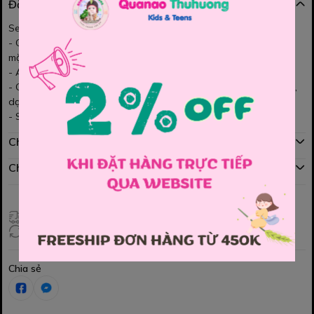
Đặc điểm nổi bật
Set bộ váy kem Dịu Dàng - dễ thương cho ngày hè
- Chất liệu: Gió đũi cao cấp – mỏng nhẹ, rũ form, không nhăn,
mặc mát mẻ
- Áo 3 lổ bên trong, tạo sự kín đáo mà vẫn thoải mái
- Chân váy dài kem pastel nữ tính dễ mặc. Bé mặc đi học, đi chơi,
dạo phố đều xinh lắm ạ
- Size: 110, 120, 130, 140, 150
Chính sách mua hàng
Chính sách đổi hàng
Giao hàng toàn quốc
Đổi hàng 3 ngày (HCM), 7 ngày (Tỉnh)
Chia sẻ