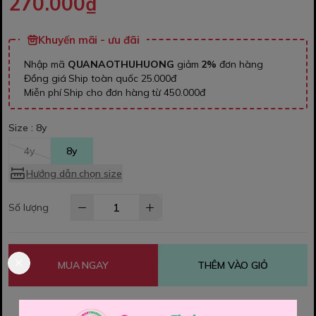
270.000₫
Khuyến mãi - ưu đãi
Nhập mã
QUANAOTHUHUONG
giảm
2%
đơn hàng
Đồng giá Ship toàn quốc 25.000đ
Miễn phí Ship cho đơn hàng từ 450.000đ
Size :
8y
4y
8y
Hướng dẫn chọn size
Số lượng
MUA NGAY
THÊM VÀO GIỎ