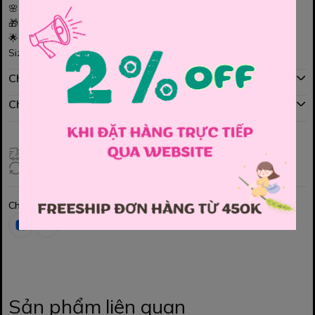
🌸 Chất vải mềm mịn, thoải mái cho bé vận động
🎁 Tặng kèm túi đeo nhỏ xinh – phối vào là “đỉnh”
🌟 Thích hợp đi chơi, dự tiệc, chụp hình siêu đẹp
Size : 110 , 120 , 130 , 140 , 150
Chính sách mua hàng
Chính sách đổi hàng
Giao hàng toàn quốc
Đổi hàng 3 ngày (HCM), 7 ngày (Tỉnh)
Chia sẻ
Sản phẩm liên quan