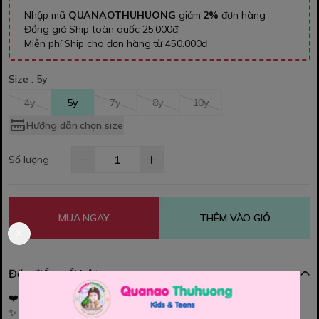
Nhập mã
QUANAOTHUHUONG
giảm
2%
đơn hàng
Đồng giá Ship toàn quốc 25.000đ
Miễn phí Ship cho đơn hàng từ 450.000đ
Size :
5y
4y
5y
7y
8y
10y
Hướng dẫn chọn size
Số lượng
MUA NGAY
THÊM VÀO GIỎ
Đặc điểm nổi bật
❤️👗 Set đầm đỏ tầng xinh yêu cho bé gái
✨ Dáng đầm tầng bồng nhẹ, mặc vào cực nổi bật