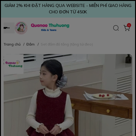
GIẢM 2% KHI ĐẶT HÀNG QUA WEBSITE - MIỄN PHÍ GIAO HÀNG
CHO ĐƠN TỪ 450K
0
Trang chủ
/
Đầm
/
Set đầm đỏ tầng (tặng túi đeo)