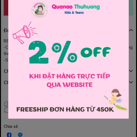
MUA NGAY
THÊM VÀO GIỎ
Đặc điểm nổi bật
Bộ somi Bonnie cho bé trai.
-Chất áo sơ mi cao cấp - siêu nhẹ - mix cùng quần jean mềm lưng
thun, lên from Cực đẹp.
-Set đồ rất sang chảnh - phong cách chuẩn Cool ngầu lun ạ.
Chính sách mua hàng
Chính sách đổi hàng
Giao hàng toàn quốc
Đổi hàng 3 ngày (HCM), 7 ngày (Tỉnh)
Chia sẻ