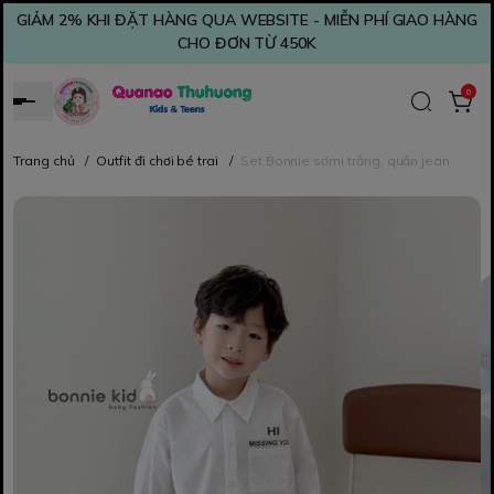
GIẢM 2% KHI ĐẶT HÀNG QUA WEBSITE - MIỄN PHÍ GIAO HÀNG
CHO ĐƠN TỪ 450K
0
Trang chủ
/
Outfit đi chơi bé trai
/
Set Bonnie sơmi trắng, quần jean