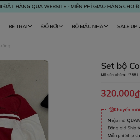
I ĐẶT HÀNG QUA WEBSITE - MIỄN PHÍ GIAO HÀNG CHO 
BÉ TRAI
ĐỒ BƠI
BỘ MẶC NHÀ
SALE UP
trắng
Set bộ Co
Mã sản phẩm:
47881-
320.000
Khuyến mãi 
Nhập mã
QUA
Đồng giá Ship 
Miễn phí Ship c