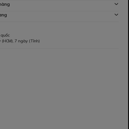
 hàng
àng
 quốc
 (HCM), 7 ngày (Tỉnh)