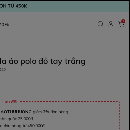
ĐƠN TỪ 450K
0
 70%
la áo polo đỏ tay trắng
110
₫
- ưu đãi
NAOTHUHUONG
giảm
2%
đơn hàng
toàn quốc 25.000đ
ho đơn hàng từ 450.000đ