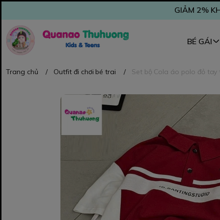
GIẢM 2% KH
BÉ GÁI
Trang chủ
/
Outfit đi chơi bé trai
/
Set bộ Cola áo polo đỏ tay 