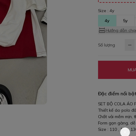
Size :
4y
4y
5y
Hướng dẫn chọn
Số lượng
MUA
Đặc điểm nổi bậ
SET BỘ COLA ÁO 
Thiết kế áo polo đỏ
Chất vải mềm mịn, 
Form gọn gàng, dễ 
Size : 110 , 120 , 13