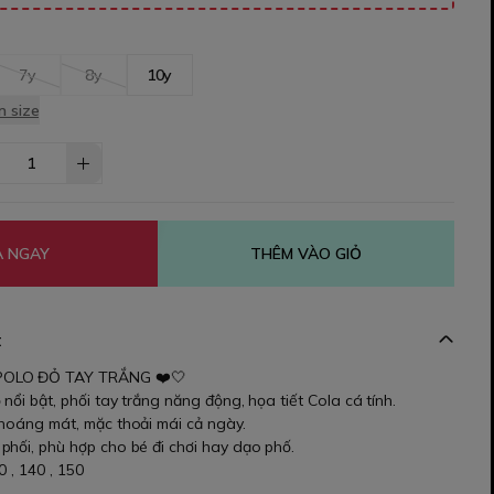
7y
8y
10y
 size
 NGAY
THÊM VÀO GIỎ
t
POLO ĐỎ TAY TRẮNG ❤️🤍
 nổi bật, phối tay trắng năng động, họa tiết Cola cá tính.
thoáng mát, mặc thoải mái cả ngày.
phối, phù hợp cho bé đi chơi hay dạo phố.
0 , 140 , 150