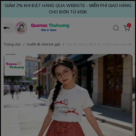
GIẢM 2% KHI ĐẶT HÀNG QUA WEBSITE - MIỄN PHÍ GIAO HÀNG
CHO ĐƠN TỪ 450K
0
Trang chủ
/
Outfit đi chơi bé gái
/
Set áo trắng đính nơ, chân váy caro đỏ