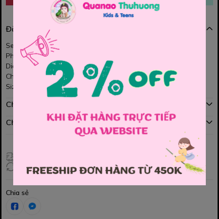
Đặc điểm nổi bật
Set áo trắng đính nơ siêu xinh 🎀
Phối chân váy caro đỏ nổi bật ❤️
Diện lên là cưng liền, nhìn mê lắm luôn ✨
Chất vải mềm mát, bé mặc thoải mái cả ngày 💕
Size : 110 , 120 , 130 , 140 , 150
Chính sách mua hàng
Chính sách đổi hàng
Giao hàng toàn quốc
Đổi hàng 3 ngày (HCM), 7 ngày (Tỉnh)
Chia sẻ