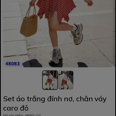
Set áo trắng đính nơ, chân váy
caro đỏ
Mã sản phẩm:
48083-110