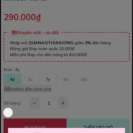
290.000₫
Khuyến mãi - ưu đãi
Nhập mã
QUANAOTHUHUONG
giảm
2%
đơn hàng
Đồng giá Ship toàn quốc 25.000đ
Miễn phí Ship cho đơn hàng từ 450.000đ
Size :
4y
4y
5y
7y
8y
10y
Hướng dẫn chọn size
Số lượng
MUA NGAY
THÊM VÀO GIỎ