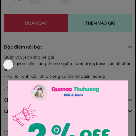
MUA NGAY
THÊM VÀO GIỎ
Đặc điểm nổi bật
Quần váy jean cho bé gái
- Chất jean mềm, lưng thun co giãn, form dáng basic cực dễ phồi
đồ
- Hai túi xinh xắn, phía trong có lớp lót quần mom ạ.
- Phối cùng áo thun áo kiểu đều xinh lắm ạ.
- Size 130, 140, 150, 160, 170
Chính sách mua hàng
Chính sách đổi hàng
Giao hàng toàn quốc