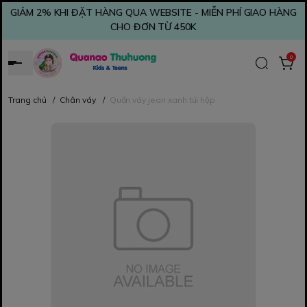
GIẢM 2% KHI ĐẶT HÀNG QUA WEBSITE - MIỄN PHÍ GIAO HÀNG
CHO ĐƠN TỪ 450K
0
Trang chủ
/
Chân váy
/
Quần váy jean xanh túi hộp