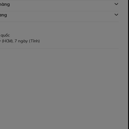
 hàng
àng
 quốc
 (HCM), 7 ngày (Tỉnh)