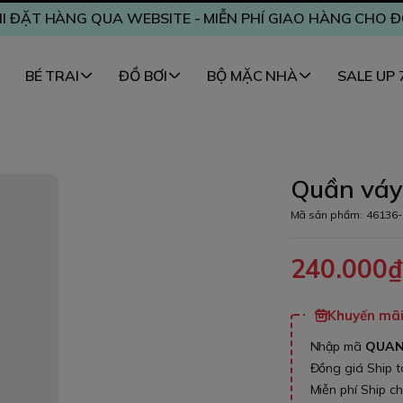
I ĐẶT HÀNG QUA WEBSITE - MIỄN PHÍ GIAO HÀNG CHO 
BÉ TRAI
ĐỒ BƠI
BỘ MẶC NHÀ
SALE UP
Quần váy 
Mã sản phẩm:
46136-
240.000
Khuyến mãi 
Nhập mã
QUA
Đồng giá Ship 
Miễn phí Ship c