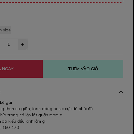
 size
 NGAY
THÊM VÀO GIỎ
t
bé gái
ng thun co giãn, form dáng basic cực dễ phồi đồ
 phía trong có lớp lót quần mom ạ.
 áo kiểu đều xinh lắm ạ.
0, 160, 170