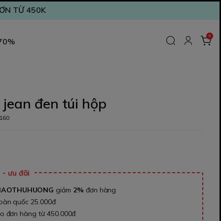
ĐƠN TỪ 450K
0
 70%
jean đen túi hộp
160
₫
- ưu đãi
NAOTHUHUONG
giảm
2%
đơn hàng
toàn quốc 25.000đ
ho đơn hàng từ 450.000đ