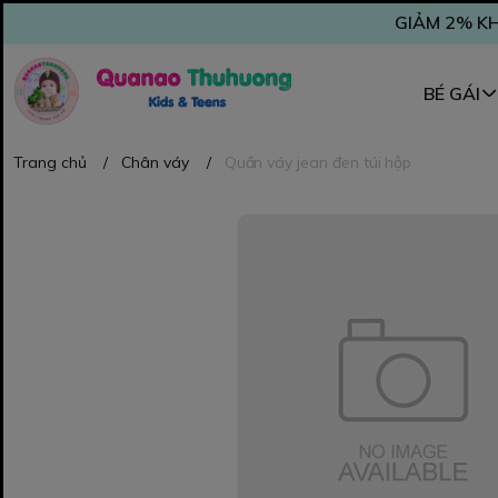
GIẢM 2% KH
BÉ GÁI
Trang chủ
/
Chân váy
/
Quần váy jean đen túi hộp