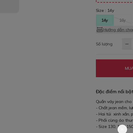
Size :
14y
14y
16y
Hướng dẫn chọn
Số lượng
MUA
Đặc điểm nổi bậ
Quần váy jean cho 
- Chất jean mềm, lư
- Hai túi xinh xắn,
- Phối cùng áo thun
- Size 130, 140, 15