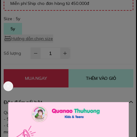
Miễn phí Ship cho đơn hàng từ 450.000đ
Size :
5y
5y
Hướng dẫn chọn size
Số lượng
MUA NGAY
THÊM VÀO GIỎ
Đặc điểm nổi bật
Quần short POLO
- Short Polo RLauren trai
- Chất vải Oxford, thêu logo - Quần đứng form - Mặc cực thoải
mái nhé ạ