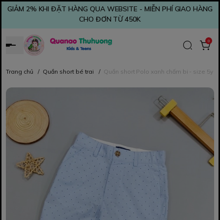
GIẢM 2% KHI ĐẶT HÀNG QUA WEBSITE - MIỄN PHÍ GIAO HÀNG
CHO ĐƠN TỪ 450K
0
Trang chủ
/
Quần short bé trai
/
Quần short Polo xanh chấm bi - size 5y